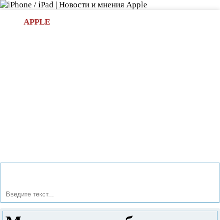
Л
APPLE
БИ.COM
»НОВОСТИ APPLE
АКСЕССУАРЫ
»ОБЗОРЫ
ПРИЛОЖЕНИЯ
»ИГРЫ
»
Новости в мире Apple про iPad | iPhone
»
Новости Apple
» Можно ли ноутбук постоянно держать на зарядке?