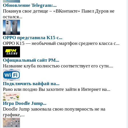
Обновление Telegram:...
Покинув свое детище – «ВКонтакте» Павел Дуров не
остался...
OPPO представила K15 с...
OPPO K15 — необычный смартфон среднего класса с...
Официальный сайт PM...
Название клуба полностью соответствует его сути....
Подключить вайфай на...
Рано или поздно Вы захотите зайти в Интернет на...
Игра Doodle Jump...
Doodle Jump завоевала свою популярность не на
графике,...