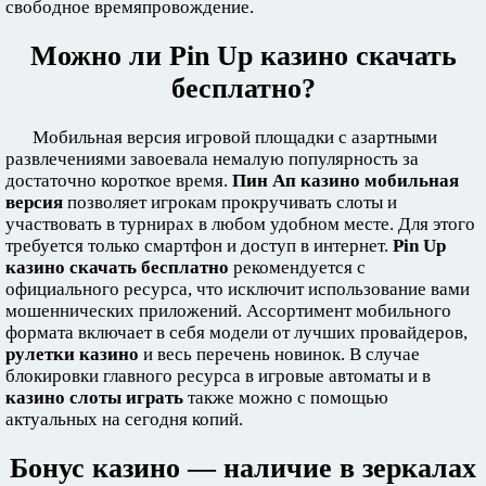
свободное времяпровождение.
Можно ли Pin Up казино скачать
бесплатно?
Мобильная версия игровой площадки с азартными
развлечениями завоевала немалую популярность за
достаточно короткое время.
Пин Ап казино мобильная
версия
позволяет игрокам прокручивать слоты и
участвовать в турнирах в любом удобном месте. Для этого
требуется только смартфон и доступ в интернет.
Pin Up
казино скачать бесплатно
рекомендуется с
официального ресурса, что исключит использование вами
мошеннических приложений. Ассортимент мобильного
формата включает в себя модели от лучших провайдеров,
рулетки казино
и весь перечень новинок. В случае
блокировки главного ресурса в игровые автоматы и в
казино слоты играть
также можно с помощью
актуальных на сегодня копий.
Бонус казино — наличие в зеркалах