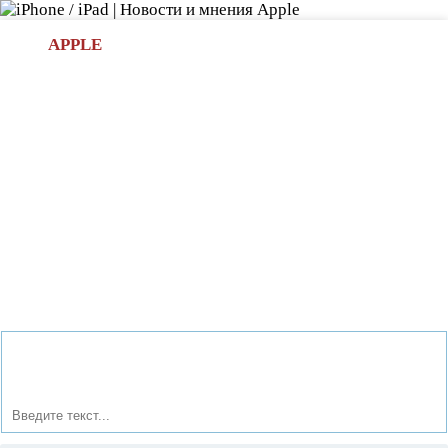
Л
APPLE
БИ.COM
»НОВОСТИ APPLE
АКСЕССУАРЫ
»ОБЗОРЫ
ПРИЛОЖЕНИЯ
»ИГРЫ
»
Новости в мире Apple про iPad | iPhone
»
Новости Apple
» Пополнение в смарт-семействе Samsung Galaxy: новая
камера на основе Android