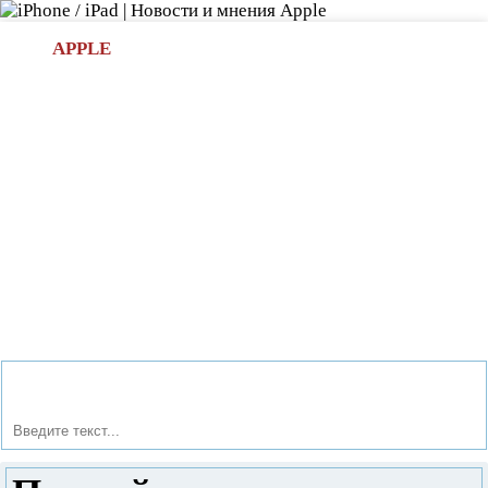
Л
APPLE
БИ.COM
»НОВОСТИ APPLE
АКСЕССУАРЫ
»ОБЗОРЫ
ПРИЛОЖЕНИЯ
»ИГРЫ
»
Новости в мире Apple про iPad | iPhone
»
Новости Apple
» Первый взгляд на модульный телефон ZTE Eco-Mobius