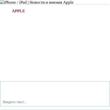
Л
APPLE
БИ.COM
»НОВОСТИ APPLE
АКСЕССУАРЫ
»ОБЗОРЫ
ПРИЛОЖЕНИЯ
»ИГРЫ
»
Новости в мире Apple про iPad | iPhone
»
Новости Apple
» Съемка фото одновременно с записью видео на iPod
Touch 5G.