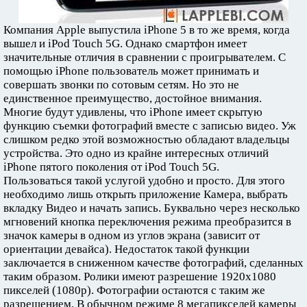
Компания Apple выпустила iPhone 5 в то же время, когда
вышел и iPod Touch 5G. Однако смартфон имеет
значительные отличия в сравнении с проигрывателем. С
помощью iPhone пользователь может принимать и
совершать звонки по сотовым сетям. Но это не
единственное преимущество, достойное внимания.
Многие будут удивлены, что iPhone имеет скрытую
функцию съемки фотографий вместе с записью видео. Уж
слишком редко этой возможностью обладают владельцы
устройства. Это одно из крайне интересных отличий
iPhone пятого поколения от iPod Touch 5G.
Пользоваться такой услугой удобно и просто. Для этого
необходимо лишь открыть приложение Камера, выбрать
вкладку Видео и начать запись. Буквально через несколько
мгновений кнопка переключения режима преобразится в
значок камеры в одном из углов экрана (зависит от
ориентации девайса). Недостаток такой функции
заключается в сниженном качестве фотографий, сделанных
таким образом. Ролики имеют разрешение 1920х1080
пикселей (1080р). Фотографии остаются с таким же
разрешением. В обычном режиме 8 мегапикселей камеры