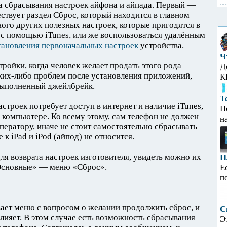
а сбрасывания настроек айфона и айпада. Первый —
ствует раздел Сброс, который находится в главном
ного других полезных настроек, которые пригодятся в
 с помощью iTunes, или же воспользоваться удалённым
тановления первоначальных настроек
устройства.
Ч
ройки, когда человек желает продать этого рода
Д
аких-либо проблем после установления приложений,
К
 выполненный джейлбрейк.
Т
троек потребует доступ в интернет и наличие iTunes,
П
 компьютере. Ко всему этому, сам телефон не должен
н
ператору, иначе не стоит самостоятельно сбрасывать
 к iPad и iPod (айпод) не относится.
ля возврата настроек изготовителя, увидеть можно их
П
«Основные» — меню «Сброс».
Е
п
вает меню с вопросом о желании продолжить сброс, и
С
влияет. В этом случае есть возможность сбрасывания
Э