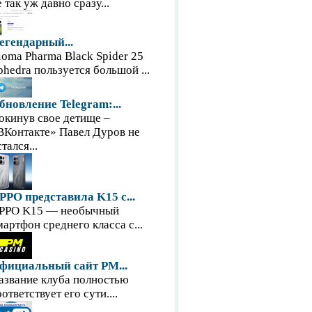
е так уж давно сразу...
егендарный...
loma Pharma Black Spider 25
phedra пользуется большой ...
бновление Telegram:...
окинув свое детище –
ВКонтакте» Павел Дуров не
тался...
PPO представила K15 с...
PPO K15 — необычный
мартфон среднего класса с...
фициальный сайт PM...
азвание клуба полностью
оответствует его сути....