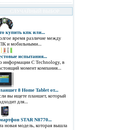
СЛУЧАЙНЫЙ ВЫБОР
то купить кпк или...
олгое время различие между
ПК и мобильными...
естовые испытания...
о информации С Technology, в
астоящий момент компания...
ланшет 8 Home Tablet от...
сли вы ищете планшет, который
одходит для...
мартфон STAR N8770...
та новая модель, которая вышла