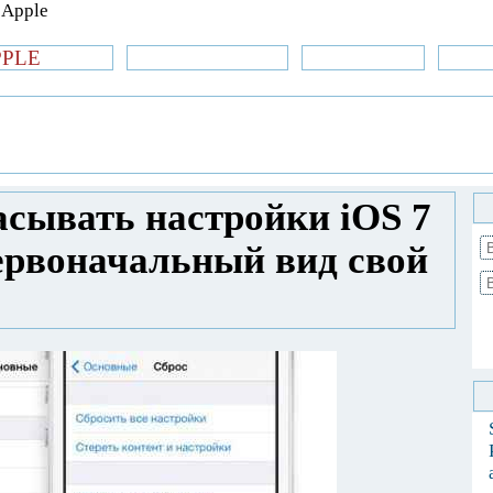
PPLE
би.com
»Новости Apple
Аксессуары
»Об
| iPhone
»
Новости Apple
» Как нужно
ивести в первоначальный вид свой iPhone и
асывать настройки iOS 7
первоначальный вид свой