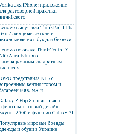
Vorika для iPhone: приложение
для разговорной практики
английского
Lenovo выпустила ThinkPad T14s
Gen 7: мощный, легкий и
автономный ноутбук для бизнеса
Lenovo показала ThinkCentre X
AIO Aura Edition с
инновационным квадратным
дисплеем
OPPO представила K15 с
встроенным вентилятором и
батареей 8000 мА·ч
Galaxy Z Flip 8 представлен
официально: новый дизайн,
Exynos 2600 и функции Galaxy AI
Популярные мировые бренды
одежды и обуви в Украине