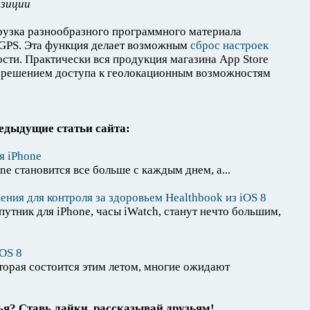
озиции
грузка разнообразного программного материала
 GPS. Эта функция делает возможным
сброс настроек
ости. Практически вся продукция магазина App Store
азрешением доступа к геолокационным возможностям
едыдущие статьи сайта:
я iPhone
e становится все больше с каждым днем, а...
ния для контроля за здоровьем Healthbook из iOS 8
утник для iPhone, часы iWatch, станут нечто большим,
OS 8
орая состоится этим летом, многие ожидают
я? Ставь лайки, рассказывай друзьям!