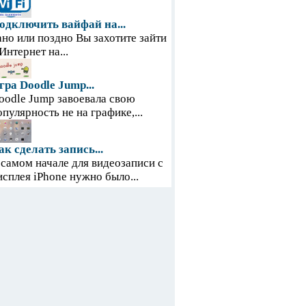
одключить вайфай на...
ано или поздно Вы захотите зайти
 Интернет на...
гра Doodle Jump...
oodle Jump завоевала свою
опулярность не на графике,...
ак сделать запись...
 самом начале для видеозаписи с
исплея iPhone нужно было...