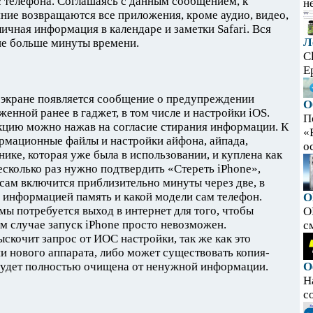
с телефона. Соглашаясь с данным сообщением, к
н
яние возвращаются все приложения, кроме аудио, видео,
личная информация в календаре и заметки Safari. Вся
Л
не больше минуты времени.
C
E
а экране появляется сообщение о предупреждении
О
енной ранее в гаджет, в том числе и настройки iOS.
П
кцию можно нажав на согласие стирания информации. К
«
рмационные файлы и настройки айфона, айпада,
ос
ике, которая уже была в использовании, и куплена как
есколько раз нужно подтвердить «Стереть iPhone»,
 сам включится приблизительно минуты через две, в
 информацией память и какой модели сам телефон.
O
мы потребуется выход в интернет для того, чтобы
O
ом случае запуск iPhone просто невозможен.
с
ыскочит запрос от ИОС настройки, так же как это
 нового аппарата, либо может существовать копия-
 будет полностью очищена от ненужной информации.
О
Н
с