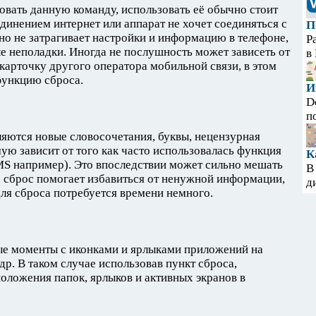
овать данную команду, использовать еë обычно стоит
динением интернет или аппарат не хочет соединяться с
П
тно не затрагивает настройки и информацию в телефоне,
Р
ые неполадки. Иногда не послушность может зависеть от
в
-карточку другого оператора мобильной связи, в этом
функцию сброса.
И
D
п
ляются новые словосочетания, буквы, нецензурная
ю зависит от того как часто использовалась функция
К
MS например). Это впоследствии может сильно мешать
В
ае сброс помогает избавиться от ненужной информации,
д
Для сброса потребуется времени немного.
е моменты с иконками и ярлыками приложений на
др. В таком случае использовав пункт сброса,
оложения папок, ярлыков и активных экранов в