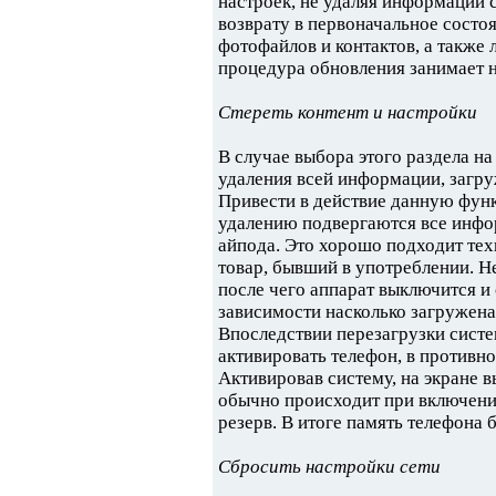
настроек, не удаляя информации 
возврату в первоначальное состо
фотофайлов и контактов, а также 
процедура обновления занимает 
Стереть контент и настройки
В случае выбора этого раздела н
удаления всей информации, загруж
Привести в действие данную фун
удалению подвергаются все инфо
айпода. Это хорошо подходит техн
товар, бывший в употреблении. Н
после чего аппарат выключится и
зависимости насколько загружена
Впоследствии перезагрузки систе
активировать телефон, в противн
Активировав систему, на экране в
обычно происходит при включении
резерв. В итоге память телефона
Сбросить настройки сети