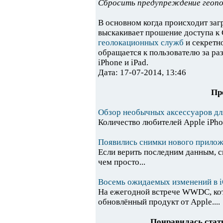
Сбросить предупреждение геоп
В основном когда происходит за
выскакивает прошение доступа к
геолокационных служб
и секретн
обращается к пользователю за р
iPhone и iPad.
Дата: 17-07-2014, 13:46
Пр
Обзор необычных аксессуаров дл
Количество любителей Apple iPhon
Появились снимки нового приложе
Если верить последним данным, сп
чем просто...
Восемь ожидаемых изменений в i
На ежегодной встрече WWDC, кот
обновлённый продукт от Apple....
Понравилась стать