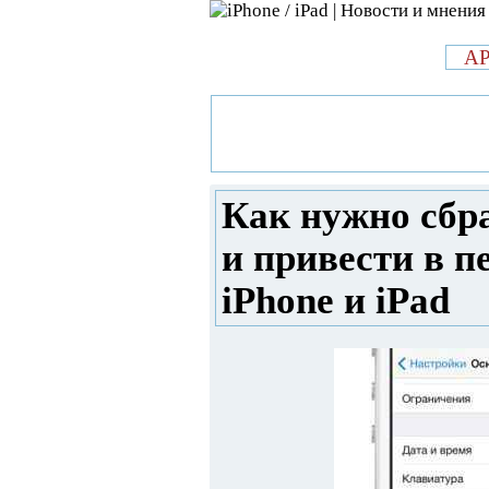
л
A
»
Новости в мире Apple про iPad 
сбрасывать настройки iOS 7 и пр
iPad
Как нужно сбр
и привести в 
iPhone и iPad