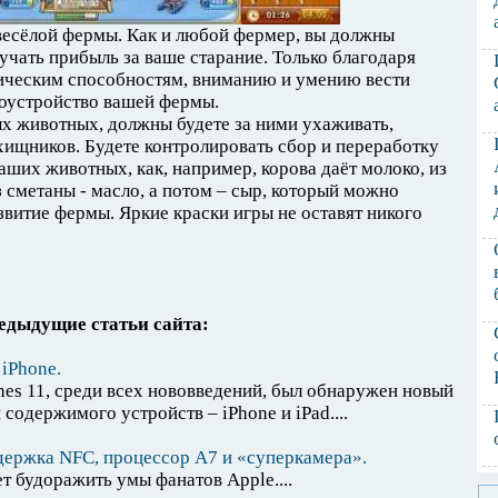
 весёлой фермы. Как и любой фермер, вы должны
учать прибыль за ваше старание. Только благодаря
ическим способностям, вниманию и умению вести
гоустройство вашей фермы.
х животных, должны будете за ними ухаживать,
 хищников. Будете контролировать сбор и переработку
аших животных, как, например, корова даёт молоко, из
 сметаны - масло, а потом – сыр, который можно
азвитие фермы. Яркие краски игры не оставят никого
едыдущие статьи сайта:
 iPhone.
es 11, среди всех нововведений, был обнаружен новый
содержимого устройств – iPhone и iPad....
ддержка NFC, процессор A7 и «суперкамера».
т будоражить умы фанатов Apple....