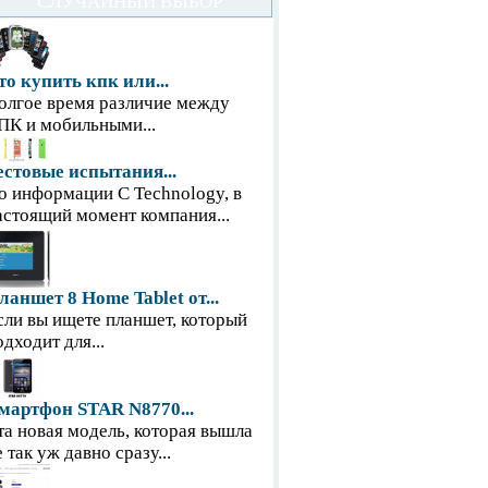
СЛУЧАЙНЫЙ ВЫБОР
то купить кпк или...
олгое время различие между
ПК и мобильными...
естовые испытания...
о информации С Technology, в
астоящий момент компания...
ланшет 8 Home Tablet от...
сли вы ищете планшет, который
одходит для...
мартфон STAR N8770...
та новая модель, которая вышла
е так уж давно сразу...