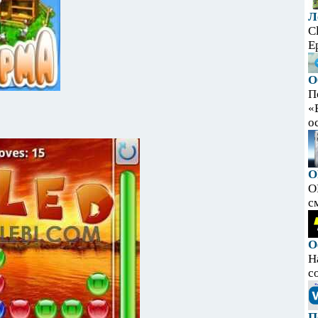
Л
C
E
О
П
«
ос
O
O
с
О
Н
с
П