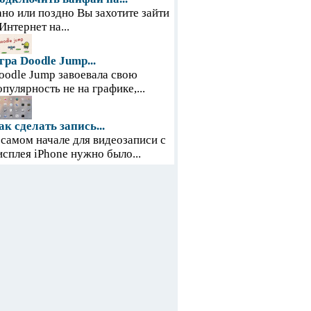
ано или поздно Вы захотите зайти
 Интернет на...
гра Doodle Jump...
oodle Jump завоевала свою
опулярность не на графике,...
ак сделать запись...
 самом начале для видеозаписи с
исплея iPhone нужно было...