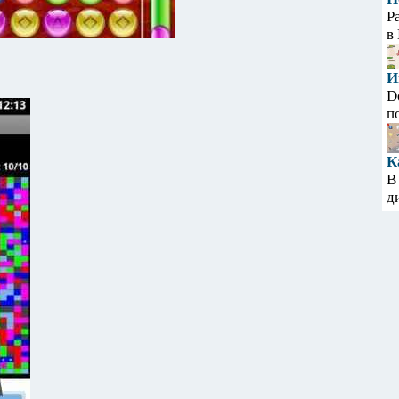
Р
в
И
D
п
К
В
д