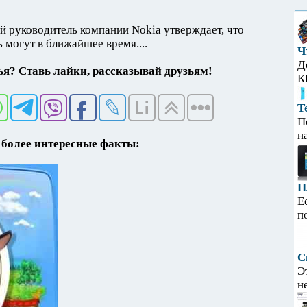
ий руководитель компании Nokia утверждает, что
 могут в ближайшее время....
Ч
Д
я? Ставь лайки, рассказывай друзьям!
К
Т
П
н
более интересные факты:
П
Е
п
С
Э
н