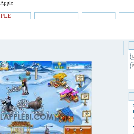
PPLE
би.com
»Новости Apple
Аксессуары
»Об
| iPhone
»
Игры
» Farm Frenzy