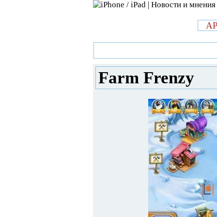
л
A
»
Новости в мире Apple про iPad 
Farm Frenzy