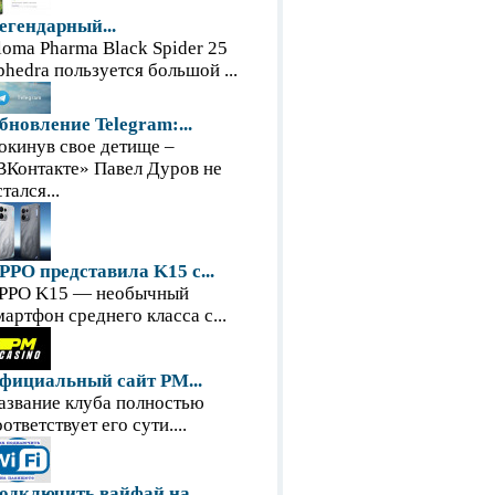
егендарный...
loma Pharma Black Spider 25
phedra пользуется большой ...
бновление Telegram:...
окинув свое детище –
ВКонтакте» Павел Дуров не
тался...
PPO представила K15 с...
PPO K15 — необычный
мартфон среднего класса с...
фициальный сайт PM...
азвание клуба полностью
оответствует его сути....
одключить вайфай на...