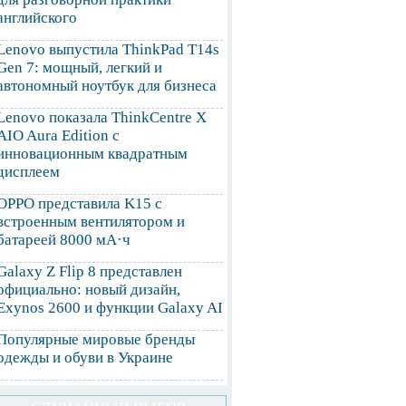
английского
Lenovo выпустила ThinkPad T14s
Gen 7: мощный, легкий и
автономный ноутбук для бизнеса
Lenovo показала ThinkCentre X
AIO Aura Edition с
инновационным квадратным
дисплеем
OPPO представила K15 с
встроенным вентилятором и
батареей 8000 мА·ч
Galaxy Z Flip 8 представлен
официально: новый дизайн,
Exynos 2600 и функции Galaxy AI
Популярные мировые бренды
одежды и обуви в Украине