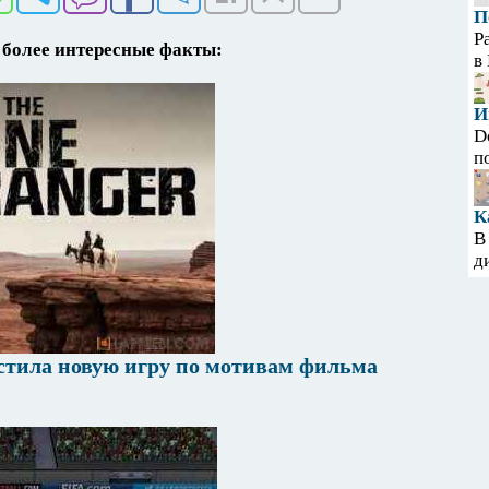
П
Р
более интересные факты:
в
И
D
п
К
В
д
стила новую игру по мотивам фильма