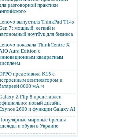
для разговорной практики
английского
Lenovo выпустила ThinkPad T14s
Gen 7: мощный, легкий и
автономный ноутбук для бизнеса
Lenovo показала ThinkCentre X
AIO Aura Edition с
инновационным квадратным
дисплеем
OPPO представила K15 с
встроенным вентилятором и
батареей 8000 мА·ч
Galaxy Z Flip 8 представлен
официально: новый дизайн,
Exynos 2600 и функции Galaxy AI
Популярные мировые бренды
одежды и обуви в Украине