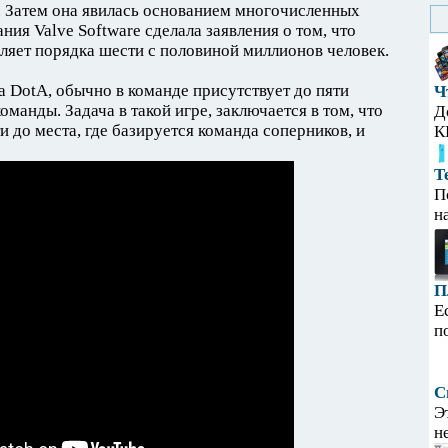
. Затем она явилась основанием многочисленных
ия Valve Software сделала заявления о том, что
вляет порядка шести с половиной миллионов человек.
на DotA, обычно в команде присутствует до пяти
Ч
оманды. Задача в такой игре, заключается в том, что
Д
 до места, где базируется команда соперников, и
К
Т
П
н
П
Е
п
С
Э
н