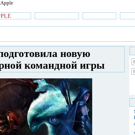
PPLE
би.com
»Новости Apple
Аксессуары
»Об
| iPhone
»
Игры
» Valve Software
лярной командной игры
 подготовила новую
рной командной игры