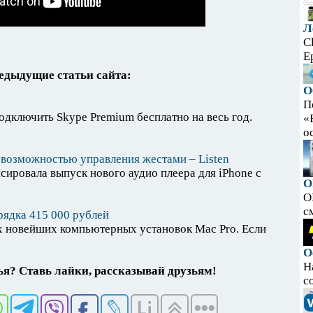
Л
C
E
едыдущие статьи сайта:
О
П
подключить Skype Premium бесплатно на весь год.
«
ос
 возможностью управления жестами – Listen
ировала выпуск нового аудио плеера для iPhone с
O
O
с
рядка 415 000 рублей
 новейших компьютерных установок Mac Pro. Если
О
Н
я? Ставь лайки, рассказывай друзьям!
с