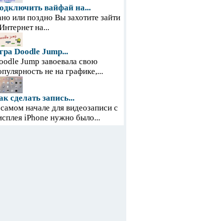
одключить вайфай на...
ано или поздно Вы захотите зайти
 Интернет на...
гра Doodle Jump...
oodle Jump завоевала свою
опулярность не на графике,...
ак сделать запись...
 самом начале для видеозаписи с
исплея iPhone нужно было...