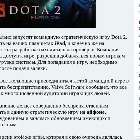
ально запустят командную стратегическую игру Dota 2,
ать на ваших планшетах
iPad
, и конечно же на
т эта разработка находилась на проверке. Компания
а доступ к игре, разрешив добавляться новым игрокам
грузки системы. Для попадания в игру, необходимо
после подачи заявки.
и все желающие присоединиться к этой командной игре в
ть беспрепятственно. Valve Software сообщает, что все
 к многочисленной аудитории играющих людей.
анение делает совершенно беспрепятственным
рать в данную стратегическую игру на
айфоне
.
рудованием и занялась обновлением имеющихся
зможным.
ерсии этой же игры, которая в свою очередь являлась