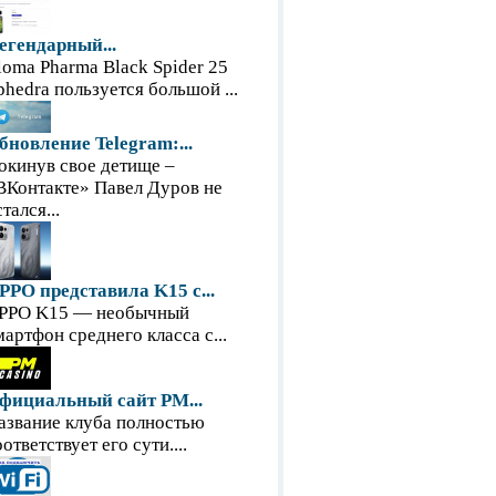
егендарный...
loma Pharma Black Spider 25
phedra пользуется большой ...
бновление Telegram:...
окинув свое детище –
ВКонтакте» Павел Дуров не
тался...
PPO представила K15 с...
PPO K15 — необычный
мартфон среднего класса с...
фициальный сайт PM...
азвание клуба полностью
оответствует его сути....