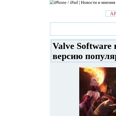
л
A
»
Новости в мире Apple про iPad 
подготовила новую версию попу
Valve Software
версию популя