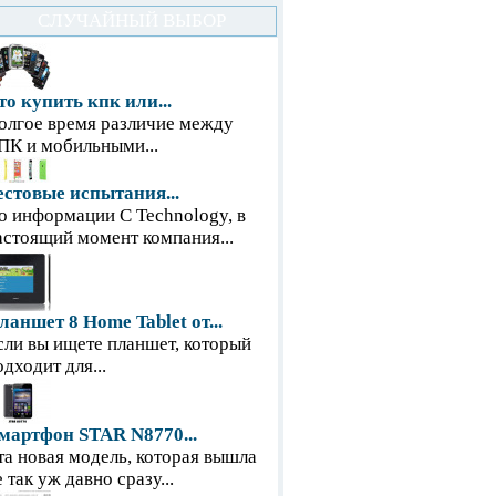
СЛУЧАЙНЫЙ ВЫБОР
то купить кпк или...
олгое время различие между
ПК и мобильными...
естовые испытания...
о информации С Technology, в
астоящий момент компания...
ланшет 8 Home Tablet от...
сли вы ищете планшет, который
одходит для...
мартфон STAR N8770...
та новая модель, которая вышла
е так уж давно сразу...