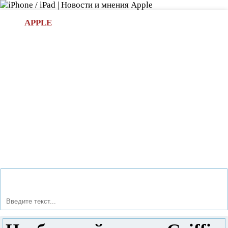
Л
APPLE
БИ.COM
»НОВОСТИ APPLE
АКСЕССУАРЫ
»ОБЗОРЫ
ПРИЛОЖЕНИЯ
»ИГРЫ
»
Новости в мире Apple про iPad | iPhone
»
Аксессуары
»
Необычный стилус Griffin для рисования на iPad светом