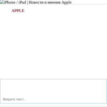
Л
APPLE
БИ.COM
»НОВОСТИ APPLE
АКСЕССУАРЫ
»ОБЗОРЫ
ПРИЛОЖЕНИЯ
»ИГРЫ
»
Новости в мире Apple про iPad | iPhone
»
Приложения
»
Экран блокировки от системы Android Jelly Bean на
эппловский iPhone