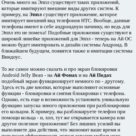
Очень много на Эппл существует таких приложений,
которые имитируют внешние виды других систем. К
примеру, на
Эппл
существует приложение, которое
имитирует внешний вид телефонов НТС. Вообще, данные
телефоны имеют в себе андроидную начинку, но ведь для
Эппл это не помеха! Подобные приложения существуют в
широкой линейке приложений для Эппл - теперь на Ай ОС
можно будет имитировать и дизайн системы Андроид. В
ближайшем будущем, появятся также и имитации системы
Виндоус.
То же самое можно сказать и про экран блокировки
Android Jelly Bean - на
Ай Фонах
и на
Ай Подах
подобный экран функционирует немного по - другому.
Здесь есть две кнопки, которые выполняют основные
функции - блокировки и снятия блокировки с телефона.
Однако, есть еще и возможность установить уникальную
функцию запуска энного приложения при разблокировки
его кольцом. К примеру, вы разблокируете телефон при
помощи кольца - и, хоп, тут же открывается камера или
другое полезное приложение! Без лишних усилий вы
выполняете два действия, что экономит ваше время и
повышает эффективность использования мобильного