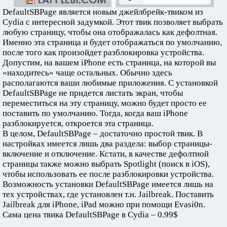
DefaultSBPage является новым джейлбрейк-твиком из
Cydia с интересной задумкой. Этот твик позволяет выбрать
любую страницу, чтобы она отображалась как дефолтная.
Именно эта страница и будет отображаться по умолчанию,
после того как произойдет разблокировка устройства.
Допустим, на вашем iPhone есть страница, на которой вы
«находитесь» чаще остальных. Обычно здесь
располагаются ваши любимые приложения. С установкой
DefaultSBPage не придется листать экран, чтобы
переместиться на эту страницу, можно будет просто ее
поставить по умолчанию. Тогда, когда ваш iPhone
разблокируется, откроется эта страница.
В целом, DefaultSBPage – достаточно простой твик. В
настройках имеется лишь два раздела: выбор страницы-
включение и отключение. Кстати, в качестве дефолтной
страницы также можно выбрать Spotlight (поиск в iOS),
чтобы использовать ее после разблокировки устройства.
Возможность установки DefaultSBPage имеется лишь на
тех устройствах, где установлен т.н. Jailbreak. Поставить
Jailbreak для iPhone, iPad можно при помощи Evasi0n.
Сама цена твика DefaultSBPage в Cydia – 0.99$