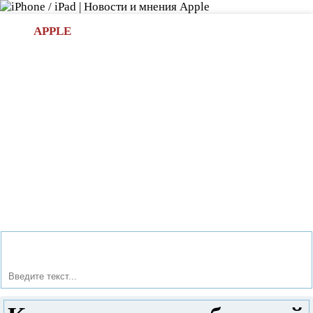
Л
APPLE
БИ.COM
»НОВОСТИ APPLE
АКСЕССУАРЫ
»ОБЗОРЫ
ПРИЛОЖЕНИЯ
»ИГРЫ
»
Новости в мире Apple про iPad | iPhone
»
Новости Apple
» Как справиться с быстрой разрядкой Айфона 14 Про