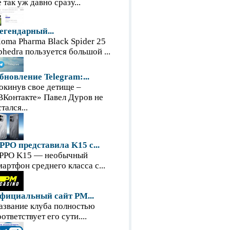
е так уж давно сразу...
егендарный...
loma Pharma Black Spider 25
phedra пользуется большой ...
бновление Telegram:...
окинув свое детище –
ВКонтакте» Павел Дуров не
тался...
PPO представила K15 с...
PPO K15 — необычный
мартфон среднего класса с...
фициальный сайт PM...
азвание клуба полностью
оответствует его сути....