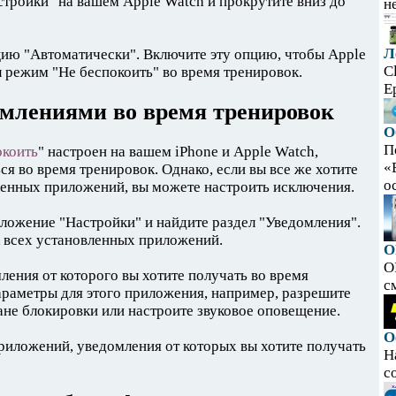
тройки" на вашем Apple Watch и прокрутите вниз до
н
Л
цию "Автоматически". Включите эту опцию, чтобы Apple
C
 режим "Не беспокоить" во время тренировок.
E
омлениями во время тренировок
О
П
окоить
" настроен на вашем iPhone и Apple Watch,
«
я во время тренировок. Однако, если вы все же хотите
ос
ленных приложений, вы можете настроить исключения.
ложение "Настройки" и найдите раздел "Уведомления".
к всех установленных приложений.
O
O
ения от которого вы хотите получать во время
с
араметры для этого приложения, например, разрешите
не блокировки или настроите звуковое оповещение.
О
приложений, уведомления от которых вы хотите получать
Н
с