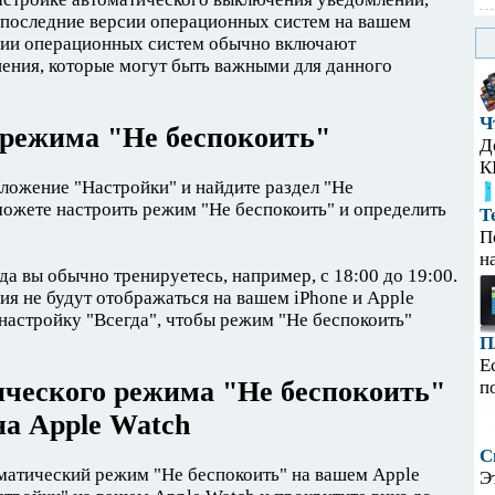
ы последние версии операционных систем на вашем
рсии операционных систем обычно включают
ения, которые могут быть важными для данного
Ч
режима "Не беспокоить"
Д
К
ложение "Настройки" и найдите раздел "Не
сможете настроить режим "Не беспокоить" и определить
Т
П
н
да вы обычно тренируетесь, например, с 18:00 до 19:00.
ия не будут отображаться на вашем iPhone и Apple
настройку "Всегда", чтобы режим "Не беспокоить"
П
Е
ического режима "Не беспокоить"
п
на Apple Watch
С
оматический режим "Не беспокоить" на вашем Apple
Э