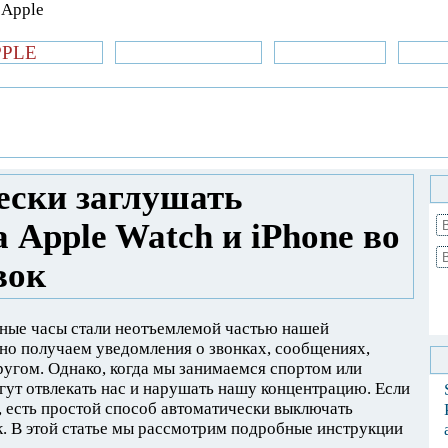
PPLE
би.com
»Новости Apple
Аксессуары
»Об
| iPhone
»
Новости Apple
» Как
ления на Apple Watch и iPhone во время
ески заглушать
 Apple Watch и iPhone во
вок
ные часы стали неотъемлемой частью нашей
но получаем уведомления о звонках, сообщениях,
угом. Однако, когда мы занимаемся спортом или
гут отвлекать нас и нарушать нашу концентрацию. Если
h, есть простой способ автоматически выключать
. В этой статье мы рассмотрим подробные инструкции