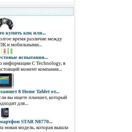
СЛУЧАЙНЫЙ ВЫБОР
то купить кпк или...
олгое время различие между
ПК и мобильными...
естовые испытания...
о информации С Technology, в
астоящий момент компания...
ланшет 8 Home Tablet от...
сли вы ищете планшет, который
одходит для...
мартфон STAR N8770...
та новая модель, которая вышла