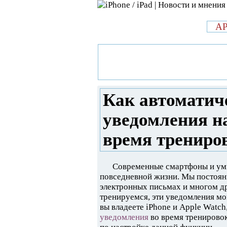
л
A
»
Новости в мире Apple про iPad 
автоматически заглушать уведом
тренировок
Как автоматич
уведомления на
время трениро
Современные смартфоны и ум
повседневной жизни. Мы постоян
электронных письмах и многом др
тренируемся, эти уведомления мо
вы владеете iPhone и Apple Watc
уведомления
во время тренировок