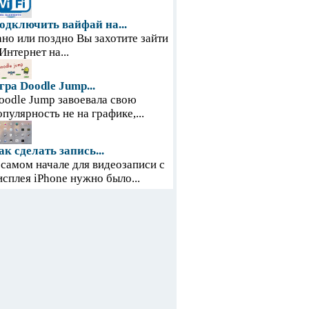
одключить вайфай на...
ано или поздно Вы захотите зайти
 Интернет на...
гра Doodle Jump...
oodle Jump завоевала свою
опулярность не на графике,...
ак сделать запись...
 самом начале для видеозаписи с
исплея iPhone нужно было...