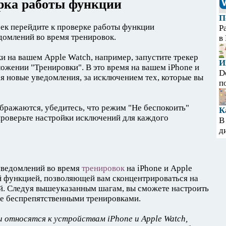
рка работы функции
П
ек перейдите к проверке работы функции
Р
домлений во время тренировок.
в
 на вашем Apple Watch, например, запустите трекер
И
ложении "Тренировки". В это время на вашем iPhone и
D
я новые уведомления, за исключением тех, которые вы
п
бражаются, убедитесь, что режим "Не беспокоить"
К
 проверьте настройки исключений для каждого
В
д
уведомлений во время
тренировок
на iPhone и Apple
й функцией, позволяющей вам сконцентрироваться на
ий. Следуя вышеуказанным шагам, вы сможете настроить
ее беспрепятственными тренировками.
 относятся к устройствам iPhone и Apple Watch,