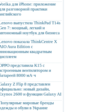
Vorika для iPhone: приложение
для разговорной практики
английского
Lenovo выпустила ThinkPad T14s
Gen 7: мощный, легкий и
автономный ноутбук для бизнеса
Lenovo показала ThinkCentre X
AIO Aura Edition с
инновационным квадратным
дисплеем
OPPO представила K15 с
встроенным вентилятором и
батареей 8000 мА·ч
Galaxy Z Flip 8 представлен
официально: новый дизайн,
Exynos 2600 и функции Galaxy AI
Популярные мировые бренды
одежды и обуви в Украине