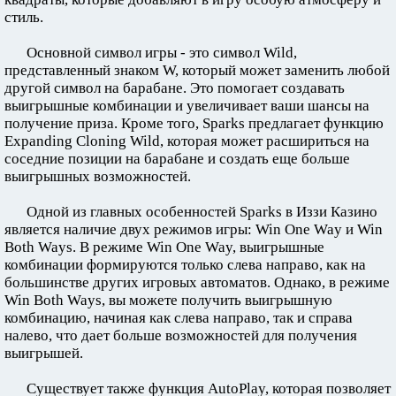
стиль.
Основной символ игры - это символ Wild,
представленный знаком W, который может заменить любой
другой символ на барабане. Это помогает создавать
выигрышные комбинации и увеличивает ваши шансы на
получение приза. Кроме того, Sparks предлагает функцию
Expanding Cloning Wild, которая может расшириться на
соседние позиции на барабане и создать еще больше
выигрышных возможностей.
Одной из главных особенностей Sparks в Иззи Казино
является наличие двух режимов игры: Win One Way и Win
Both Ways. В режиме Win One Way, выигрышные
комбинации формируются только слева направо, как на
большинстве других игровых автоматов. Однако, в режиме
Win Both Ways, вы можете получить выигрышную
комбинацию, начиная как слева направо, так и справа
налево, что дает больше возможностей для получения
выигрышей.
Существует также функция AutoPlay, которая позволяет