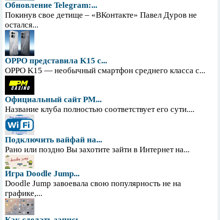
Обновление Telegram:...
Покинув свое детище – «ВКонтакте» Павел Дуров не
остался...
OPPO представила K15 с...
OPPO K15 — необычный смартфон среднего класса с...
Официальный сайт PM...
Название клуба полностью соответствует его сути....
Подключить вайфай на...
Рано или поздно Вы захотите зайти в Интернет на...
Игра Doodle Jump...
Doodle Jump завоевала свою популярность не на
графике,...
Как сделать запись...