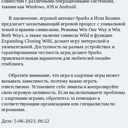
совместим с различными операционными системами,
такими как Windows, iOS и Android.
В заключение, игровой автомат Sparks в Иззи Казино
предлагает захватывающий игровой процесс с уникальной
темой и яркими символами. Режимы Win One Way и Win
Both Ways, а также наличие символа Wild и функции
Expanding Cloning Wild, делают игру интересной и
увлекательной. Доступность на разных устройствах и
гарантированная честность игры делают Sparks
привлекательным вариантом для любителей онлайн-
гемблинга.
Обратите внимание, что игра в азартные игры может
вызывать зависимость, поэтому важно играть
ответственно. Установите себе лимиты и контролируйте
свою игровую активность. Если вы испытываете проблемы
с азартными играми, обратитесь за помощью к
соответствующим организациям или специалистам по
игромании.
Дата: 5-06-2023, 06:22