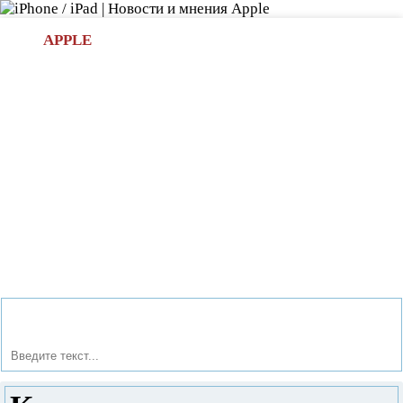
Л
APPLE
БИ.COM
»НОВОСТИ APPLE
АКСЕССУАРЫ
»ОБЗОРЫ
ПРИЛОЖЕНИЯ
»ИГРЫ
»
Новости в мире Apple про iPad | iPhone
»
Новости Apple
» Как настроить оформление Андроид