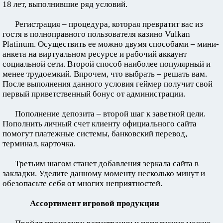
18 лет, выполнившие ряд условий.
Регистрация – процедура, которая превратит вас из
гостя в полноправного пользователя казино Vulkan
Platinum. Осуществить ее можно двумя способами – мини-
анкета на виртуальном ресурсе и рабочий аккаунт
социальной сети. Второй способ наиболее популярный и
менее трудоемкий. Впрочем, что выбрать – решать вам.
После выполнения данного условия геймер получит свой
первый приветственный бонус от администрации.
Пополнение депозита – второй шаг к заветной цели.
Пополнить личный счет клиенту официального сайта
помогут платежные системы, банковский перевод,
терминал, карточка.
Третьим шагом станет добавления зеркала сайта в
закладки. Уделите данному моменту несколько минут и
обезопасьте себя от многих неприятностей.
Ассортимент игровой продукции