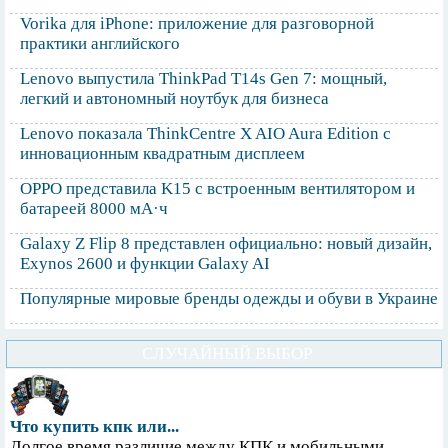
Vorika для iPhone: приложение для разговорной
практики английского
Lenovo выпустила ThinkPad T14s Gen 7: мощный,
легкий и автономный ноутбук для бизнеса
Lenovo показала ThinkCentre X AIO Aura Edition с
инновационным квадратным дисплеем
OPPO представила K15 с встроенным вентилятором и
батареей 8000 мА·ч
Galaxy Z Flip 8 представлен официально: новый дизайн,
Exynos 2600 и функции Galaxy AI
Популярные мировые бренды одежды и обуви в Украине
СЛУЧАЙНЫЙ ВЫБОР
Что купить кпк или...
Долгое время различие между КПК и мобильными...