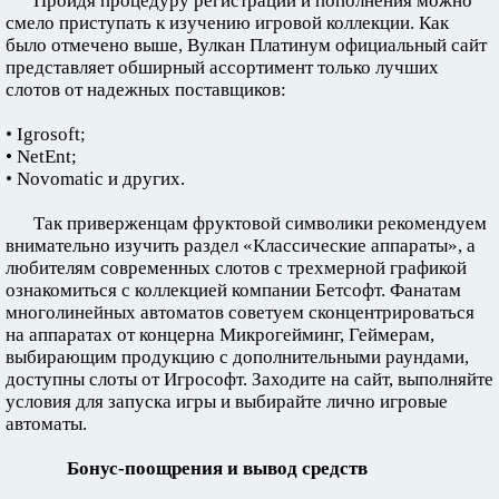
Пройдя процедуру регистрации и пополнения можно
смело приступать к изучению игровой коллекции. Как
было отмечено выше, Вулкан Платинум официальный сайт
представляет обширный ассортимент только лучших
слотов от надежных поставщиков:
• Igrosoft;
• NetEnt;
• Novomatic и других.
Так приверженцам фруктовой символики рекомендуем
внимательно изучить раздел «Классические аппараты», а
любителям современных слотов с трехмерной графикой
ознакомиться с коллекцией компании Бетсофт. Фанатам
многолинейных автоматов советуем сконцентрироваться
на аппаратах от концерна Микрогейминг, Геймерам,
выбирающим продукцию с дополнительными раундами,
доступны слоты от Игрософт. Заходите на сайт, выполняйте
условия для запуска игры и выбирайте лично игровые
автоматы.
Бонус-поощрения и вывод средств