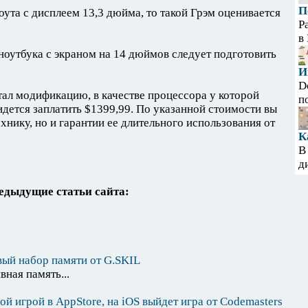
П
оута с дисплеем 13,3 дюйма, то такой Грэм оценивается
Р
в
оутбука с экраном на 14 дюймов следует подготовить
И
D
ал модификацию, в качестве процессора у которой
п
ридется заплатить $1399,99. По указанной стоимости вы
нику, но и гарантии ее длительного использования от
К
В
д
едыдущие статьи сайта:
.
ый набор памяти от G.SKIL
ная память...
й игрой в AppStore, на iOS выйдет игра от Codemasters