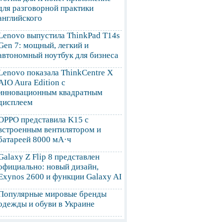
для разговорной практики
английского
Lenovo выпустила ThinkPad T14s
Gen 7: мощный, легкий и
автономный ноутбук для бизнеса
Lenovo показала ThinkCentre X
AIO Aura Edition с
инновационным квадратным
дисплеем
OPPO представила K15 с
встроенным вентилятором и
батареей 8000 мА·ч
Galaxy Z Flip 8 представлен
официально: новый дизайн,
Exynos 2600 и функции Galaxy AI
Популярные мировые бренды
одежды и обуви в Украине