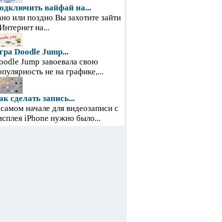
одключить вайфай на...
ано или поздно Вы захотите зайти
 Интернет на...
гра Doodle Jump...
oodle Jump завоевала свою
опулярность не на графике,...
ак сделать запись...
 самом начале для видеозаписи с
исплея iPhone нужно было...