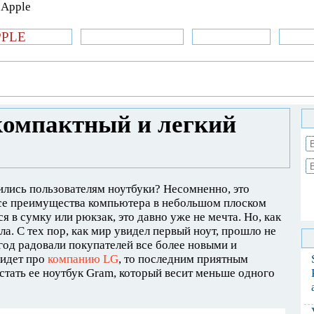
PPLE
би.com
»Новости Apple
Аксессуары
»Об
| iPhone
»
Новости Apple
» Gram, новый,
 LG
компактный и легкий
бились пользователям ноутбуки? Несомненно, это
Все преимущества компьютера в небольшом плоском
я в сумку или рюкзак, это давно уже не мечта. Но, как
ла. С тех пор, как мир увидел первый ноут, прошло не
год радовали покупателей все более новыми и
 идет про
компанию LG
, то последним приятным
стать ее ноутбук Gram, который весит меньше одного