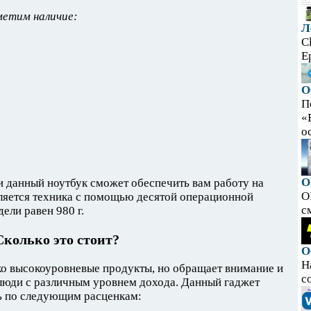
метим наличие:
Л
C
E
О
П
«
ос
O
и данный ноутбук сможет обеспечить вам работу на
O
вляется техника с помощью десятой операционной
с
ели равен 980 г.
Сколько это стоит?
О
Н
ко высокоуровневые продукты, но обращает внимание и
с
ь люди с различным уровнем дохода. Данный гаджет
ть по следующим расценкам: