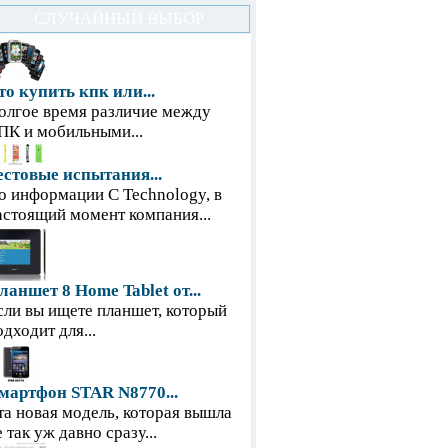
СЛУЧАЙНЫЙ ВЫБОР
то купить кпк или...
олгое время различие между
ПК и мобильными...
естовые испытания...
о информации С Technology, в
астоящий момент компания...
ланшет 8 Home Tablet от...
сли вы ищете планшет, который
одходит для...
мартфон STAR N8770...
та новая модель, которая вышла
е так уж давно сразу...