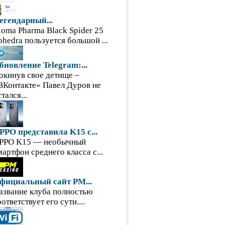
егендарный...
loma Pharma Black Spider 25
phedra пользуется большой ...
бновление Telegram:...
окинув свое детище –
ВКонтакте» Павел Дуров не
тался...
PPO представила K15 с...
PPO K15 — необычный
мартфон среднего класса с...
фициальный сайт PM...
азвание клуба полностью
оответствует его сути....