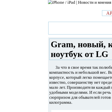
л
A
»
Новости в мире Apple про iPad 
компактный и легкий ноутбук от
Gram, новый, 
ноутбук от LG
За что в свое время так полю
компактность и небольшой вес. 
корпусе, который легко помещаетс
известно, совершенству нет преде
мало лет. Производители каждый 
удобными моделями. И если речь
сюрпризом для обывателей готов 
килограмма.