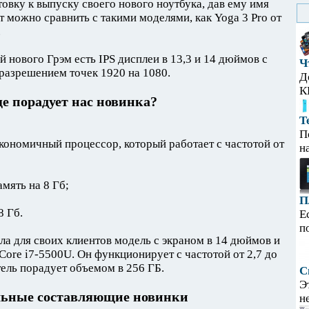
овку к выпуску своего нового ноутбука, дав ему имя
 можно сравнить с такими моделями, как Yoga 3 Pro от
.
нового Грэм есть IPS дисплеи в 13,3 и 14 дюймов с
Ч
разрешением точек 1920 на 1080.
Д
К
е порадует нас новинка?
Т
П
 экономичный процессор, который работает с частотой от
н
мять на 8 Гб;
П
8 Гб.
Е
п
ла для своих клиентов модель с экраном в 14 дюймов и
re i7-5500U. Он функционирует с частотой от 2,7 до
тель порадует объемом в 256 ГБ.
С
Э
ьные составляющие новинки
н