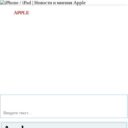
Л
APPLE
БИ.COM
»НОВОСТИ APPLE
АКСЕССУАРЫ
»ОБЗОРЫ
ПРИЛОЖЕНИЯ
»ИГРЫ
»
Новости в мире Apple про iPad | iPhone
»
Новости Apple
» Apple лицензировала у швейцарцев дизайн часов