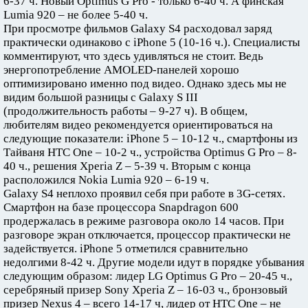
6-37 ч. Новый Optimus G Pro - только 6-40 ч. А финская
Lumia 920 – не более 5-40 ч.
При просмотре фильмов Galaxy S4 расходовал заряд
практически одинаково с iPhone 5 (10-16 ч.). Специалисты
комментируют, что здесь удивляться не стоит. Ведь
энергопотребление AMOLED-панелей хорошо
оптимизировано именно под видео. Однако здесь мы не
видим большой разницы с Galaxy S III
(продолжительность работы – 9-27 ч). В общем,
любителям видео рекомендуется ориентироваться на
следующие показатели: iPhone 5 – 10-12 ч., смартфоны из
Тайваня HTC One – 10-2 ч., устройства Optimus G Pro – 8-
40 ч., решения Xperia Z – 5-39 ч. Вторым с конца
расположился Nokia Lumia 920 – 6-19 ч.
Galaxy S4 неплохо проявил себя при работе в 3G-сетях.
Смартфон на базе процессора Snapdragon 600
продержалась в режиме разговора около 14 часов. При
разговоре экран отключается, процессор практически не
задействуется. iPhone 5 отметился сравнительно
недолгими 8-42 ч. Другие модели идут в порядке убывания
следующим образом: лидер LG Optimus G Pro – 20-45 ч.,
серебряный призер Sony Xperia Z – 16-03 ч., бронзовый
призер Nexus 4 – всего 14-17 ч, лидер от HTC One – не