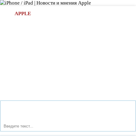
Л
APPLE
БИ.COM
»НОВОСТИ APPLE
АКСЕССУАРЫ
»ОБЗОРЫ
ПРИЛОЖЕНИЯ
»ИГРЫ
»
Новости в мире Apple про iPad | iPhone
»
Новости Apple
» Сравнение iPhone 5 и Samsung Galaxy S4 по
продолжительности автономной работы