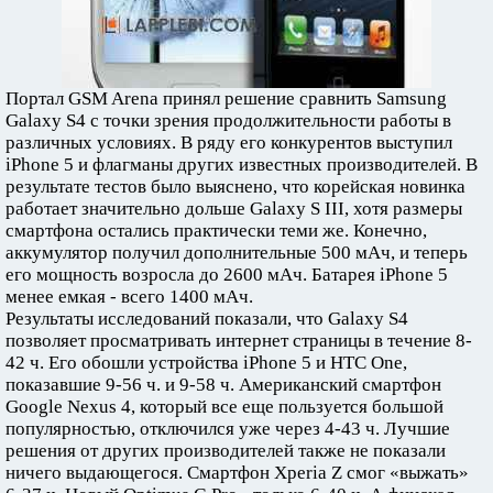
Портал GSM Arena принял решение сравнить Samsung
Galaxy S4 с точки зрения продолжительности работы в
различных условиях. В ряду его конкурентов выступил
iPhone 5 и флагманы других известных производителей. В
результате тестов было выяснено, что корейская новинка
работает значительно дольше Galaxy S III, хотя размеры
смартфона остались практически теми же. Конечно,
аккумулятор получил дополнительные 500 мАч, и теперь
его мощность возросла до 2600 мАч. Батарея iPhone 5
менее емкая - всего 1400 мАч.
Результаты исследований показали, что Galaxy S4
позволяет просматривать интернет страницы в течение 8-
42 ч. Его обошли устройства iPhone 5 и HTC One,
показавшие 9-56 ч. и 9-58 ч. Американский смартфон
Google Nexus 4, который все еще пользуется большой
популярностью, отключился уже через 4-43 ч. Лучшие
решения от других производителей также не показали
ничего выдающегося. Смартфон Xperia Z смог «выжать»