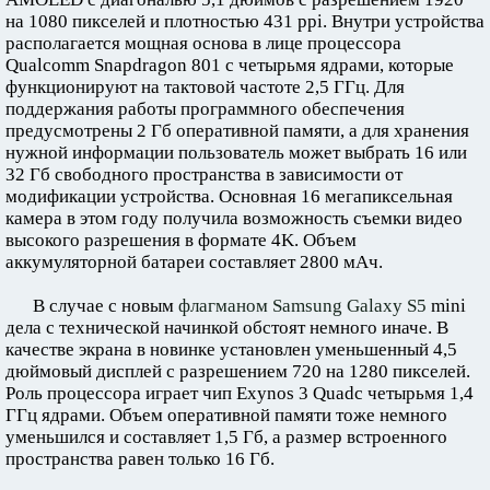
на 1080 пикселей и плотностью 431 ppi. Внутри устройства
располагается мощная основа в лице процессора
Qualcomm Snapdragon 801 с четырьмя ядрами, которые
функционируют на тактовой частоте 2,5 ГГц. Для
поддержания работы программного обеспечения
предусмотрены 2 Гб оперативной памяти, а для хранения
нужной информации пользователь может выбрать 16 или
32 Гб свободного пространства в зависимости от
модификации устройства. Основная 16 мегапиксельная
камера в этом году получила возможность съемки видео
высокого разрешения в формате 4K. Объем
аккумуляторной батареи составляет 2800 мАч.
В случае с новым
флагманом Samsung Galaxy S5
mini
дела с технической начинкой обстоят немного иначе. В
качестве экрана в новинке установлен уменьшенный 4,5
дюймовый дисплей с разрешением 720 на 1280 пикселей.
Роль процессора играет чип Exynos 3 Quadс четырьмя 1,4
ГГц ядрами. Объем оперативной памяти тоже немного
уменьшился и составляет 1,5 Гб, а размер встроенного
пространства равен только 16 Гб.