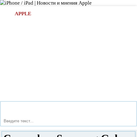
Л
APPLE
БИ.COM
»НОВОСТИ APPLE
АКСЕССУАРЫ
»ОБЗОРЫ
ПРИЛОЖЕНИЯ
»ИГРЫ
»
Новости в мире Apple про iPad | iPhone
»
Новости Apple
» Смартфон Samsung Galaxy S5 mini