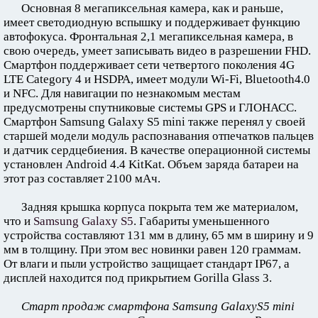
Основная 8 мегапиксельная камера, как и раньше,
имеет светодиодную вспышку и поддерживает функцию
автофокуса. Фронтальная 2,1 мегапиксельная камера, в
свою очередь, умеет записывать видео в разрешении FHD.
Смартфон поддерживает сети четвертого поколения 4G
LTE Category 4 и HSDPA, имеет модули Wi-Fi, Bluetooth4.0
и NFC. Для навигации по незнакомым местам
предусмотрены спутниковые системы GPS и ГЛОНАСС.
Смартфон Samsung Galaxy S5 mini также перенял у своей
старшей модели модуль распознавания отпечатков пальцев
и датчик сердцебиения. В качестве операционной системы
установлен Android 4.4 KitKat. Объем заряда батареи на
этот раз составляет 2100 мАч.
Задняя крышка корпуса покрыта тем же материалом,
что и
Samsung Galaxy S5
. Габариты уменьшенного
устройства составляют 131 мм в длину, 65 мм в ширину и 9
мм в толщину. При этом вес новинки равен 120 граммам.
От влаги и пыли устройство защищает стандарт IP67, а
дисплей находится под прикрытием Gorilla Glass 3.
Старт продаж смартфона Samsung GalaxyS5 mini