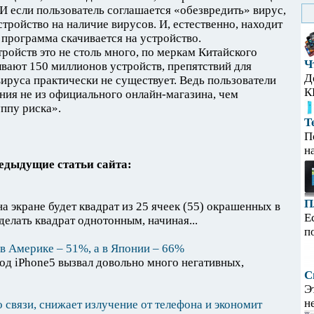
 И если пользователь соглашается «обезвредить» вирус,
тройство на наличие вирусов. И, естественно, находит
программа скачивается на устройство.
ройств это не столь много, по меркам Китайского
Ч
вают 150 миллионов устройств, препятствий для
Д
ируса практически не существует. Ведь пользователи
К
ия не из официального онлайн-магазина, чем
ппу риска».
Т
П
н
едыдущие статьи сайта:
П
на экране будет квадрат из 25 ячеек (55) окрашенных в
Е
делать квадрат однотонным, начиная...
п
в Америке – 51%, а в Японии – 66%
ход iPhone5 вызвал довольно много негативных,
С
Э
н
 связи, снижает излучение от телефона и экономит