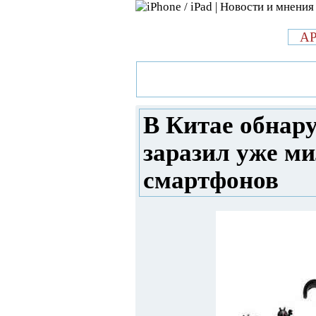
л
A
»
Новости в мире Apple про iPad 
обнаружен ботнет, который зар
В Китае обнар
заразил уже ми
смартфонов