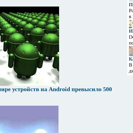
П
Р
в
И
D
п
К
В
д
ире устройств на Android превысило 500