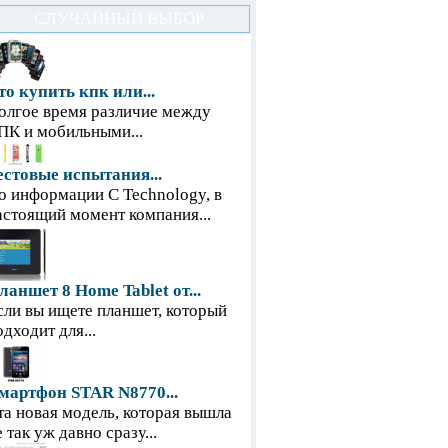
СЛУЧАЙНЫЙ ВЫБОР
то купить кпк или...
олгое время различие между
ПК и мобильными...
естовые испытания...
о информации С Technology, в
астоящий момент компания...
ланшет 8 Home Tablet от...
сли вы ищете планшет, который
одходит для...
мартфон STAR N8770...
та новая модель, которая вышла
е так уж давно сразу...