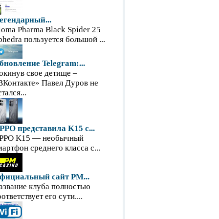
егендарный...
loma Pharma Black Spider 25
phedra пользуется большой ...
бновление Telegram:...
окинув свое детище –
ВКонтакте» Павел Дуров не
тался...
PPO представила K15 с...
PPO K15 — необычный
мартфон среднего класса с...
фициальный сайт PM...
азвание клуба полностью
оответствует его сути....