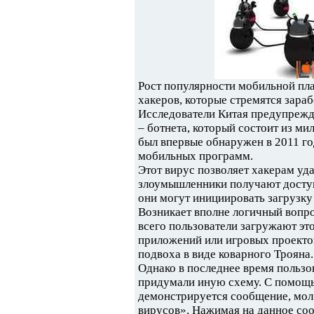
Рост популярности мобильной пл
хакеров, которые стремятся зараб
Исследователи Китая предупрежд
– ботнета, который состоит из м
был впервые обнаружен в 2011 го
мобильных программ.
Этот вирус позволяет хакерам уд
злоумышленники получают доступ 
они могут инициировать загрузку
Возникает вполне логичный вопро
всего пользователи загружают эт
приложений или игровых проектов
подвоха в виде коварного Трояна.
Однако в последнее время пользо
придумали иную схему. С помощ
демонстрируется сообщение, мол 
вирусов». Нажимая на данное соо