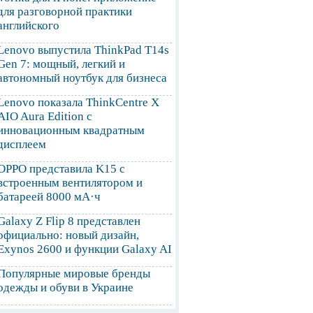
для разговорной практики
английского
Lenovo выпустила ThinkPad T14s
Gen 7: мощный, легкий и
автономный ноутбук для бизнеса
Lenovo показала ThinkCentre X
AIO Aura Edition с
инновационным квадратным
дисплеем
OPPO представила K15 с
встроенным вентилятором и
батареей 8000 мА·ч
Galaxy Z Flip 8 представлен
официально: новый дизайн,
Exynos 2600 и функции Galaxy AI
Популярные мировые бренды
одежды и обуви в Украине