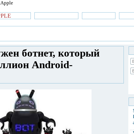
PPLE
би.com
»Новости Apple
Аксессуары
»Об
| iPhone
»
Новости Apple
» В Китае
азил уже миллион Android-смартфонов
ужен ботнет, который
ллион Android-