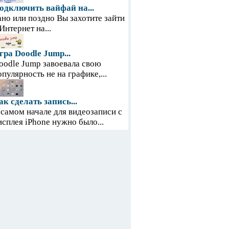
одключить вайфай на...
ано или поздно Вы захотите зайти
 Интернет на...
гра Doodle Jump...
oodle Jump завоевала свою
опулярность не на графике,...
ак сделать запись...
 самом начале для видеозаписи с
исплея iPhone нужно было...