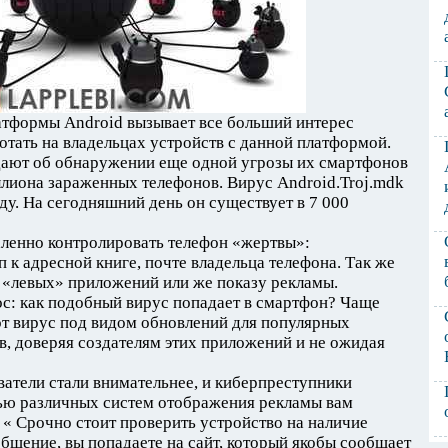
атформы Android вызывает все больший интерес
отать на владельцах устройств с данной платформой.
ают об обнаружении еще одной угрозы их смартфонов
иллиона зараженных телефонов. Вирус Android.Troj.mdk
ду. На сегодняшний день он существует в 7 000
аленно контролировать телефон «жертвы»:
к адресной книге, почте владельца телефона. Так же
 «левых» приложений или же показу рекламы.
с: как подобный вирус попадает в смартфон? Чаще
от вирус под видом обновлений для популярных
, доверяя создателям этих приложений и не ожидая
ватели стали внимательнее, и киберпреступники
ью различных систем отображения рекламы вам
« Срочно стоит проверить устройство на наличие
бщение, вы попадаете на сайт, который якобы сообщает