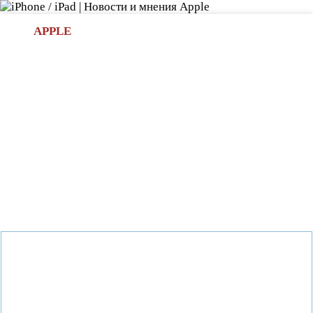
Л
APPLE
БИ.COM
»НОВОСТИ APPLE
АКСЕССУАРЫ
»ОБЗОРЫ
ПРИЛОЖЕНИЯ
»ИГРЫ
»
Новости в мире Apple про iPad | iPhone
»
Новости Apple
» Представителями немецкого оператора Telekom Deutsche
сообщается скорое появление нескольких новейших
моделей Iphone 6 — с дисплеями около пяти с половиной
дюймов