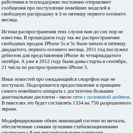
работники в техподдержке постоянно отправляют
сообщения про поступление новейших моделей в
свободную распродажу в 3-ю пятницу первого осеннего
месяца.
Истоки распространения этих слухов нам до сих пор не
известны. В прошедшем году так же распространение
свободных продаж IPhone 5s и 5c было начато в пятницу
двадцатого, первого осеннего месяца. 2011 год послужил
дебютом для представления iPhone 4s четырнадцатого
октября. А уже в 2012 году были даны старты в сентябре,
21 числа по распространению iPhone 5.
Иных новостей про ожидающийся смартфон еще не
поступало. Подозревается предоставление в принципе
самого новейшего аппарата с достаточно большим
диагональным дисплеем - около
пяти с половиной дюймов
.
В пикселях это будет составлять 1334 на 750 разрешенного
экрана.
Модифицирование обеих инноваций состоит из металла,
обеспеченные самыми лучшими стабилизационными
системами с 8-ми мегапиксельными камерами,