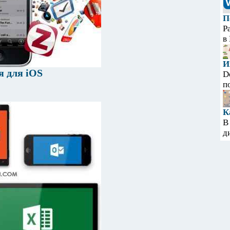
П
Р
в
И
 для iOS
D
п
К
В
д