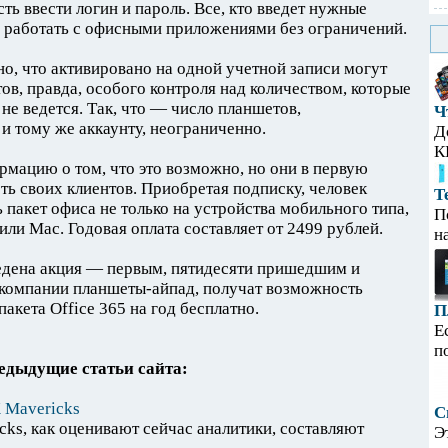
сть ввести логин и пароль. Все, кто введет нужные
ь работать с офисными приложениями без ограничений.
но, что активировано на одной учетной записи могут
ов, правда, особого контроля над количеством, которые
не ведется. Так, что — число планшетов,
Ч
 тому же аккаунту, неограниченно.
Д
К
мацию о том, что это возможно, но они в первую
ть своих клиентов. Приобретая подписку, человек
Т
 пакет офиса не только на устройства мобильного типа,
П
ли Mac. Годовая оплата составляет от 2499 рублей.
н
едена акция — первым, пятидесяти пришедшим и
компании планшеты-айпад, получат возможность
акета Office 365 на год бесплатно.
П
Е
п
едыдущие статьи сайта:
 Mavericks
С
ks, как оценивают сейчас аналитики, составляют
Э