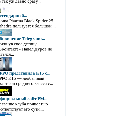
е так уж давно сразу...
егендарный...
loma Pharma Black Spider 25
phedra пользуется большой ...
бновление Telegram:...
окинув свое детище –
ВКонтакте» Павел Дуров не
тался...
PPO представила K15 с...
PPO K15 — необычный
мартфон среднего класса с...
фициальный сайт PM...
азвание клуба полностью
оответствует его сути....