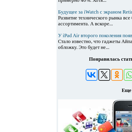
примерно 40%. Хотя...
Будущее за iWatch с экраном Reti
Развитие технического рынка все
ассортимента. А вскоре...
У iPad Air второго поколения поя
Стало известно, что гаджеты Айп
обложку. Это будет не...
Понравилась стать
Еще 