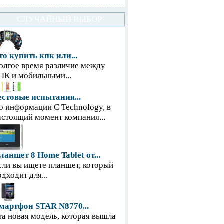
СЛУЧАЙНЫЙ ВЫБОР
то купить кпк или...
олгое время различие между
ПК и мобильными...
естовые испытания...
о информации С Technology, в
астоящий момент компания...
ланшет 8 Home Tablet от...
сли вы ищете планшет, который
одходит для...
мартфон STAR N8770...
та новая модель, которая вышла