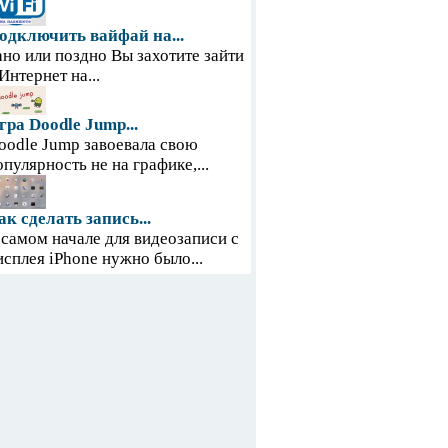
одключить вайфай на...
ано или поздно Вы захотите зайти
 Интернет на...
гра Doodle Jump...
oodle Jump завоевала свою
опулярность не на графике,...
ак сделать запись...
 самом начале для видеозаписи с
исплея iPhone нужно было...