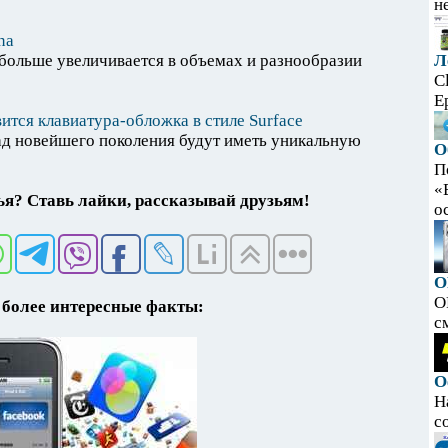
н
na
 больше увеличивается в объемах и разнообразии
Л
C
E
вится клавиатура-обложка в стиле Surface
ад новейшего поколения будут иметь уникальную
О
П
«
я? Ставь лайки, рассказывай друзьям!
ос
O
O
более интересные факты:
с
О
Н
с