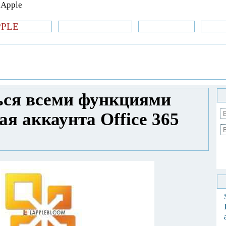
PPLE
би.com
»Новости Apple
Аксессуары
»Об
| iPhone
»
Новости Apple
» Как
fice не покупая аккаунта Office 365 для
ься всеми функциями
ая аккаунта Office 365