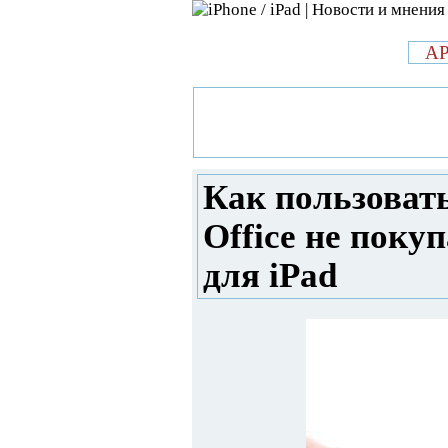
л
A
»
Новости в мире Apple про iPad 
пользоваться всеми функциями Of
iPad
Как пользоват
Office не покуп
для iPad