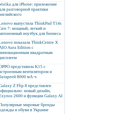
Vorika для iPhone: приложение
для разговорной практики
английского
Lenovo выпустила ThinkPad T14s
Gen 7: мощный, легкий и
автономный ноутбук для бизнеса
Lenovo показала ThinkCentre X
AIO Aura Edition с
инновационным квадратным
дисплеем
OPPO представила K15 с
встроенным вентилятором и
батареей 8000 мА·ч
Galaxy Z Flip 8 представлен
официально: новый дизайн,
Exynos 2600 и функции Galaxy AI
Популярные мировые бренды
одежды и обуви в Украине