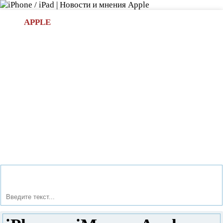
Л
APPLE
БИ.COM
»НОВОСТИ APPLE
АКСЕССУАРЫ
»ОБЗОРЫ
ПРИЛОЖЕНИЯ
»ИГРЫ
»
Новости в мире Apple про iPad | iPhone
»
Игры
» iPhone и
iMac от Apple теперь играют в GTAV