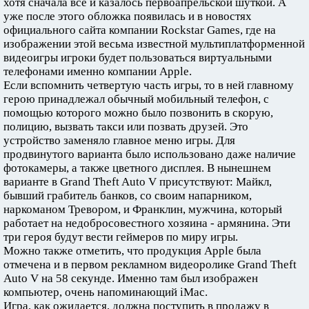
хотя сначала всё и казалось первоапрельской шуткой. А
уже после этого обложка появилась и в новостях
официального сайта компании Rockstar Games, где на
изображении этой весьма известной мультиплатформенной
видеоигры игроки будет пользоваться виртуальными
телефонами именно компании Apple.
Если вспомнить четвертую часть игры, то в ней главному
герою принадлежал обычный мобильный телефон, с
помощью которого можно было позвонить в скорую,
полицию, вызвать такси или позвать друзей. Это
устройство заменяло главное меню игры. Для
продвинутого варианта было использовано даже наличие
фотокамеры, а также цветного дисплея. В нынешнем
варианте в Grand Theft Auto V присутствуют: Майкл,
бывший грабитель банков, со своим напарником,
наркоманом Тревором, и Франклин, мужчина, который
работает на недобросовестного хозяина - армянина. Эти
три героя будут вести геймеров по миру игры.
Можно также отметить, что продукция Apple была
отмечена и в первом рекламном видеоролике Grand Theft
Auto V на 58 секунде. Именно там был изображен
компьютер, очень напоминающий iMac.
Игра, как ожидается, должна поступить в продажу в