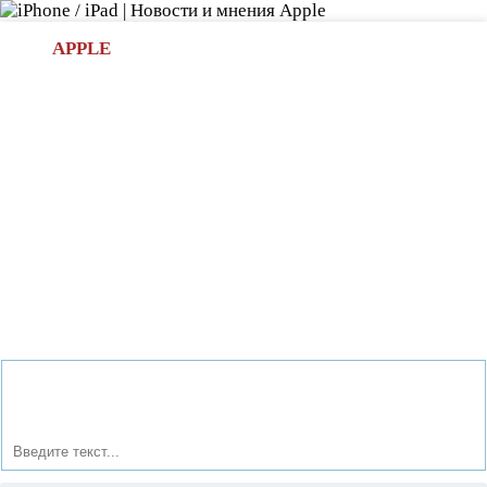
Л
APPLE
БИ.COM
»НОВОСТИ APPLE
АКСЕССУАРЫ
»ОБЗОРЫ
ПРИЛОЖЕНИЯ
»ИГРЫ
»
Новости в мире Apple про iPad | iPhone
»
Аксессуары
»
Компании Buffalo выпустила новый чехол для iPhone 5.
Новинка оснащена клавиатурой с подсветкой.