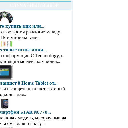
СЛУЧАЙНЫЙ ВЫБОР
то купить кпк или...
олгое время различие между
ПК и мобильными...
естовые испытания...
о информации С Technology, в
астоящий момент компания...
ланшет 8 Home Tablet от...
сли вы ищете планшет, который
одходит для...
мартфон STAR N8770...
та новая модель, которая вышла
е так уж давно сразу...