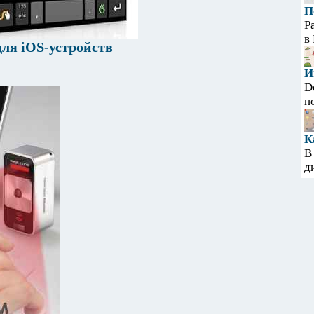
П
Р
в
для iOS-устройств
И
D
п
К
В
д