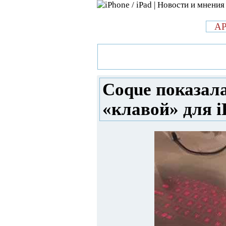
л
A
»
Новости в мире Apple про iPad 
новый чехол с лазерной «клавой»
Coque показала
«клавой» для i