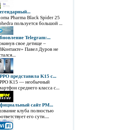
егендарный...
loma Pharma Black Spider 25
phedra пользуется большой ...
бновление Telegram:...
окинув свое детище –
ВКонтакте» Павел Дуров не
тался...
PPO представила K15 с...
PPO K15 — необычный
мартфон среднего класса с...
фициальный сайт PM...
азвание клуба полностью
оответствует его сути....