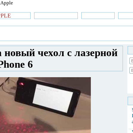
PPLE
би.com
»Новости Apple
Аксессуары
»Об
| iPhone
»
Аксессуары
» Coque показала
 для iPhone 6
 новый чехол с лазерной
Phone 6