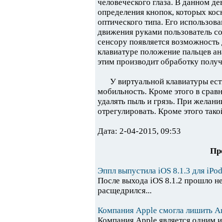
человеческого глаза. В данном де
определения кнопок, которых кос
оптического типа. Его использов
движения руками пользователь со
сенсору появляется возможность 
клавиатуре положение пальцев ан
этим производит обработку полу
У виртуальной клавиатуры ест
мобильность. Кроме этого в срав
удалять пыль и грязь. При желан
отрегулировать. Кроме этого тако
Дата: 2-04-2015, 09:53
Пр
Эппл выпустила iOS 8.1.3 для iPod
После выхода iOS 8.1.2 прошло н
расщедрился...
Компания Apple смогла лишить An
Компания Apple является одним и