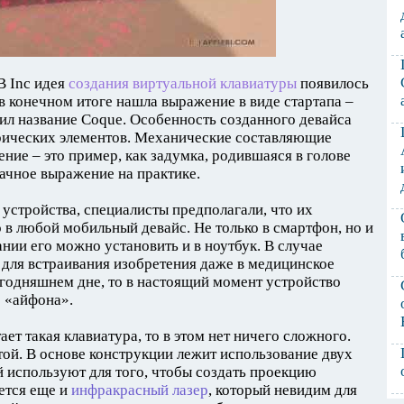
B Inc идея
создания виртуальной клавиатуры
появилось
 в конечном итоге нашла выражение в виде стартапа –
ил название Coque. Особенность созданного девайса
ктрических элементов. Механические составляющие
ние – это пример, как задумка, родившаяся в голове
ачное выражение на практике.
 устройства, специалисты предполагали, что их
 в любой мобильный девайс. Не только в смартфон, но и
ии его можно установить и в ноутбук. В случае
для встраивания изобретения даже в медицинское
егодняшнем дне, то в настоящий момент устройство
о «айфона».
ает такая клавиатура, то в этом нет ничего сложного.
ой. В основе конструкции лежит использование двух
й используют для того, чтобы создать проекцию
ется еще и
инфракрасный лазер
, который невидим для