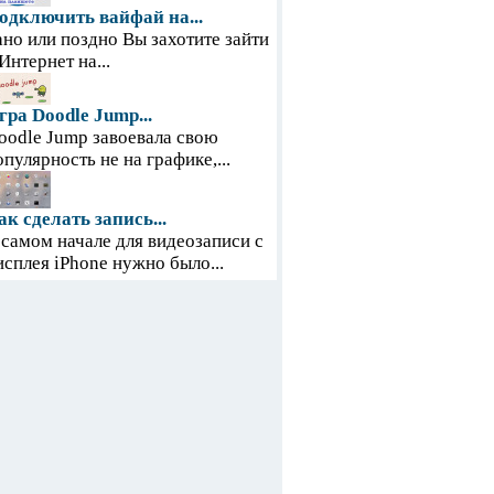
одключить вайфай на...
ано или поздно Вы захотите зайти
 Интернет на...
гра Doodle Jump...
oodle Jump завоевала свою
опулярность не на графике,...
ак сделать запись...
 самом начале для видеозаписи с
исплея iPhone нужно было...