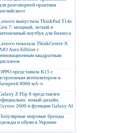
для разговорной практики
английского
Lenovo выпустила ThinkPad T14s
Gen 7: мощный, легкий и
автономный ноутбук для бизнеса
Lenovo показала ThinkCentre X
AIO Aura Edition с
инновационным квадратным
дисплеем
OPPO представила K15 с
встроенным вентилятором и
батареей 8000 мА·ч
Galaxy Z Flip 8 представлен
официально: новый дизайн,
Exynos 2600 и функции Galaxy AI
Популярные мировые бренды
одежды и обуви в Украине