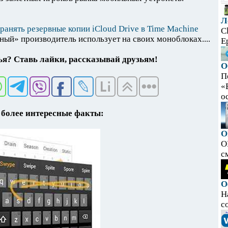
Л
ранять резервные копии iCloud Drive в Time Machine
C
ный» производитель использует на своих моноблоках....
E
я? Ставь лайки, рассказывай друзьям!
О
П
«
ос
более интересные факты:
O
O
с
О
Н
с