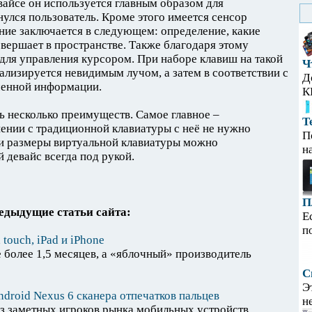
вайсе он используется главным образом для
нулся пользователь. Кроме этого имеется сенсор
ание заключается в следующем: определение, какие
вершает в пространстве. Также благодаря этому
для управления курсором. При наборе клавиш на такой
Ч
ализируется невидимым лучом, а затем в соответствии с
Д
ченной информации.
К
ь несколько преимуществ. Самое главное –
Т
нении с традиционной клавиатуры с неё не нужно
П
ии размеры виртуальной клавиатуры можно
н
й девайс всегда под рукой.
П
едыдущие статьи сайта:
Е
п
 touch, iPad и iPhone
е более 1,5 месяцев, а «яблочный» производитель
С
Э
droid Nexus 6 сканера отпечатков пальцев
н
з заметных игроков рынка мобильных устройств.