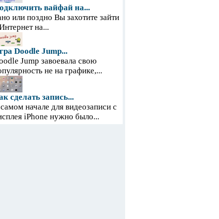
одключить вайфай на...
ано или поздно Вы захотите зайти
 Интернет на...
гра Doodle Jump...
oodle Jump завоевала свою
опулярность не на графике,...
ак сделать запись...
 самом начале для видеозаписи с
исплея iPhone нужно было...