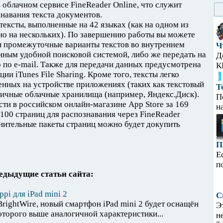
 облачном сервисе FineReader Online, что служит
знавания текста документов.
ексты, выполненные на 42 языках (как на одном из
но на нескольких). По завершению работы вы можете
и промежуточные варианты текстов во внутреннем
Ч
нным удобной поисковой системой, либо же передать на
Д
 по e-mail. Также для передачи данных предусмотрена
К
и iTunes File Sharing. Кроме того, тексты легко
енных на устройстве приложениях (таких как текстовый
Т
личные облачные хранилища (например, Яндекс.Диск).
П
ти в российском онлайн-магазине App Store за 169
н
 100 страниц для распознавания через FineReader
нительные пакеты страниц можно будет докупить
П
Е
п
едыдущие статьи сайта:
pi для iPad mini 2
С
rightWire, новый смартфон iPad mini 2 будет оснащён
Э
оторого выше аналогичной характеристики...
н