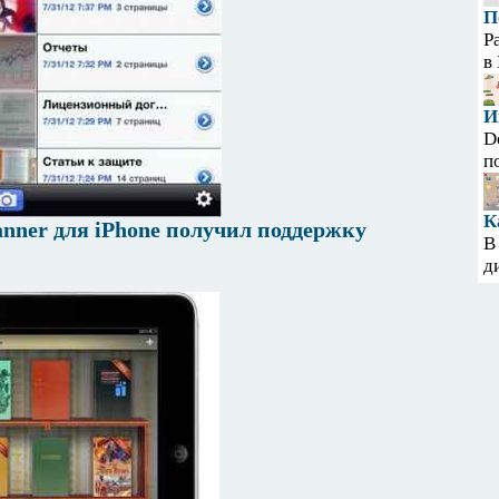
П
Р
в
И
D
п
К
nner для iPhone получил поддержку
В
д