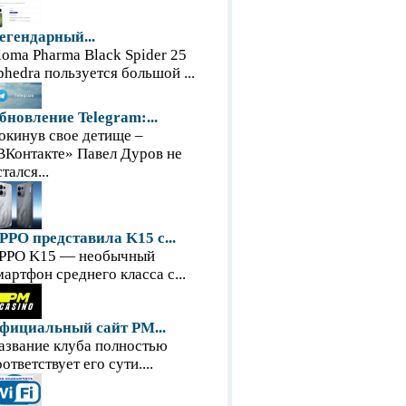
егендарный...
loma Pharma Black Spider 25
phedra пользуется большой ...
бновление Telegram:...
окинув свое детище –
ВКонтакте» Павел Дуров не
тался...
PPO представила K15 с...
PPO K15 — необычный
мартфон среднего класса с...
фициальный сайт PM...
азвание клуба полностью
оответствует его сути....