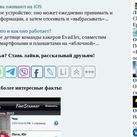
ва оживают на iOS
Л
ое устройство: оно может ежедневно принимать и
C
формации, а затем отсеивать и «выбрасывать»...
E
это и как оно работает?
ое детище команды хакеров Evad3rs, совместим
О
смартфонами и планшетами на «яблочной»...
П
«
я? Ставь лайки, рассказывай друзьям!
ос
O
O
более интересные факты:
с
О
Н
с