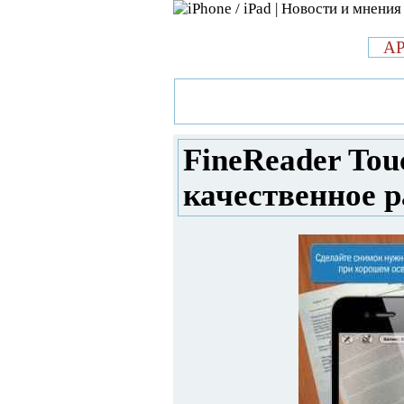
л
A
»
Новости в мире Apple про iPad 
мгновенное и качественное расп
FineReader Tou
качественное р