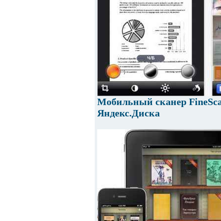
Мобильный сканер FineSca
Яндекс.Диска