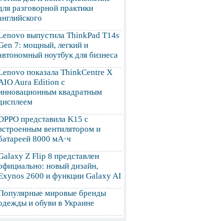
для разговорной практики
английского
Lenovo выпустила ThinkPad T14s
Gen 7: мощный, легкий и
автономный ноутбук для бизнеса
Lenovo показала ThinkCentre X
AIO Aura Edition с
инновационным квадратным
дисплеем
OPPO представила K15 с
встроенным вентилятором и
батареей 8000 мА·ч
Galaxy Z Flip 8 представлен
официально: новый дизайн,
Exynos 2600 и функции Galaxy AI
Популярные мировые бренды
одежды и обуви в Украине