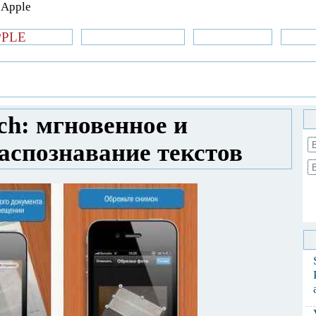
PPLE
би.com
»Новости Apple
Аксессуары
»Об
| iPhone
»
Приложения
» FineReader Touch:
ознавание текстов
ch: мгновенное и
аспознавание текстов