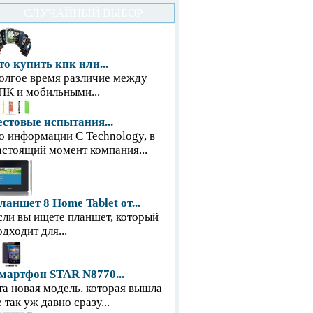
СЛУЧАЙНЫЙ ВЫБОР
то купить кпк или...
олгое время различие между
ПК и мобильными...
естовые испытания...
о информации С Technology, в
астоящий момент компания...
ланшет 8 Home Tablet от...
сли вы ищете планшет, который
одходит для...
мартфон STAR N8770...
та новая модель, которая вышла
е так уж давно сразу...