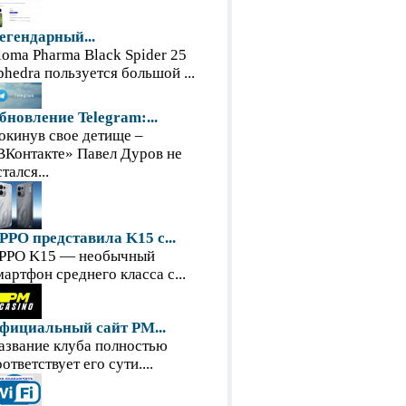
егендарный...
loma Pharma Black Spider 25
phedra пользуется большой ...
бновление Telegram:...
окинув свое детище –
ВКонтакте» Павел Дуров не
тался...
PPO представила K15 с...
PPO K15 — необычный
мартфон среднего класса с...
фициальный сайт PM...
азвание клуба полностью
оответствует его сути....