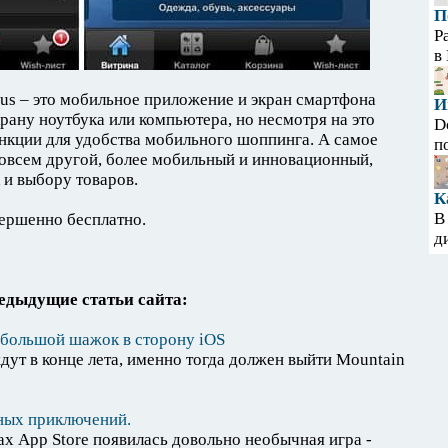
П
Р
в
mus – это мобильное приложение и экран смартфона
И
рану ноутбука или компьютера, но несмотря на это
D
нкции для удобства мобильного шоппинга. А самое
п
 совсем другой, более мобильный и инновационный,
 и выбору товаров.
К
В
вершенно бесплатно.
д
едыдущие статьи сайта:
ебольшой шажок в сторону iOS
дут в конце лета, именно тогда должен выйти Mountain
вных приключений.
ах App Store появилась довольно необычная игра -