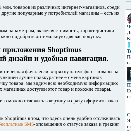
1 млн. товаров из различных интернет-магазинов, среди
 другие популярные у потребителей магазины – есть из
Ч
ным параметрам, включая стоимость, характеристики
Д
 можно подобрать оптимальную для вас покупку.
К
у приложения Shoptimus
Т
й дизайн и удобная навигация.
П
н
нтересная фича: если встряхнуть телефон – товары на
функцией лучше поаккуратнее – смена картинок
рточку товара, мы видим всю необходимую информацию:
П
их магазинах доступен этот товар и похожие товары.
Е
п
 его можно отложить в корзину и сразу оформить заказ
С
ь Shoptimus в том, что здесь очень удобно отслеживать
Э
бесплатные SMS
-оповещения о статусе заказа и трекинг
н