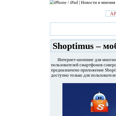
л
A
»
Новости в мире Apple про iPad 
мобильный шоппинг
Shoptimus – м
Интернет-шоппинг для многих
пользователей смартфонов соверш
предназначено приложение Shopt
доступно только для пользователе