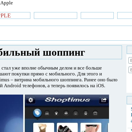
PPLE
би.com
»Новости Apple
Аксессуары
»Об
| iPhone
»
Приложения
» Shoptimus –
обильный шоппинг
 стал уже вполне обычным делом и все больше
ают покупки прямо с мобильного. Для этого и
imus – витрина мобильного шоппинга. Ранее оно было
й Android телефонов, а теперь появилось на iOS.