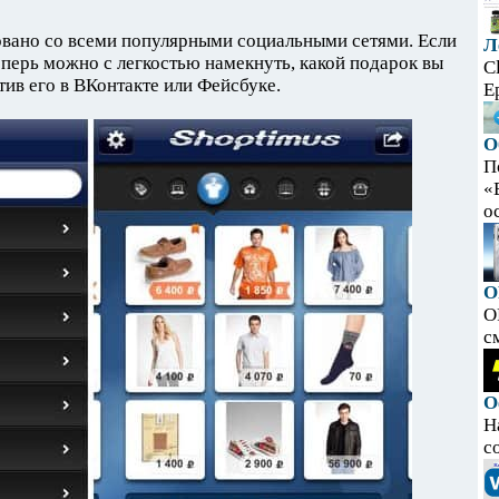
овано со всеми популярными социальными сетями. Если
Л
еперь можно с легкостью намекнуть, какой подарок вы
C
тив его в ВКонтакте или Фейсбуке.
E
О
П
«
ос
O
O
с
О
Н
с