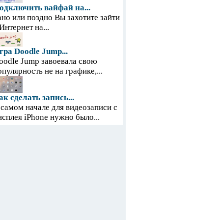
одключить вайфай на...
ано или поздно Вы захотите зайти
 Интернет на...
гра Doodle Jump...
oodle Jump завоевала свою
опулярность не на графике,...
ак сделать запись...
 самом начале для видеозаписи с
исплея iPhone нужно было...