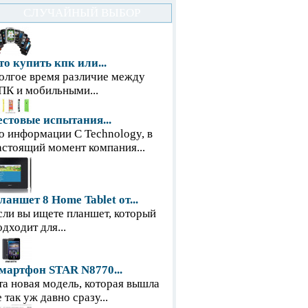
СЛУЧАЙНЫЙ ВЫБОР
то купить кпк или...
олгое время различие между
ПК и мобильными...
естовые испытания...
о информации С Technology, в
астоящий момент компания...
ланшет 8 Home Tablet от...
сли вы ищете планшет, который
одходит для...
мартфон STAR N8770...
та новая модель, которая вышла
е так уж давно сразу...