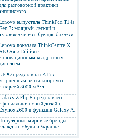
для разговорной практики
английского
Lenovo выпустила ThinkPad T14s
Gen 7: мощный, легкий и
автономный ноутбук для бизнеса
Lenovo показала ThinkCentre X
AIO Aura Edition с
инновационным квадратным
дисплеем
OPPO представила K15 с
встроенным вентилятором и
батареей 8000 мА·ч
Galaxy Z Flip 8 представлен
официально: новый дизайн,
Exynos 2600 и функции Galaxy AI
Популярные мировые бренды
одежды и обуви в Украине