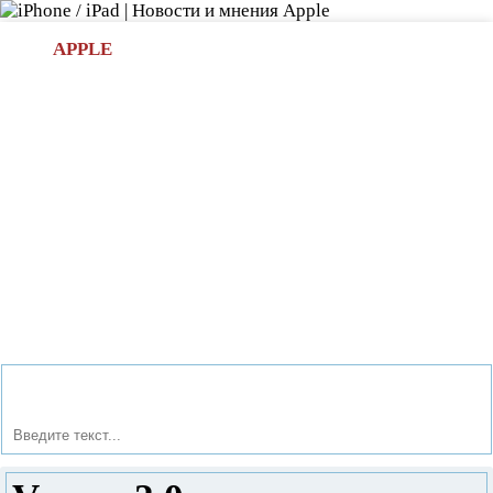
Л
APPLE
БИ.COM
»НОВОСТИ APPLE
АКСЕССУАРЫ
»ОБЗОРЫ
ПРИЛОЖЕНИЯ
»ИГРЫ
»
Новости в мире Apple про iPad | iPhone
»
Приложения
»
Vesper 2.0 с синхронизацией