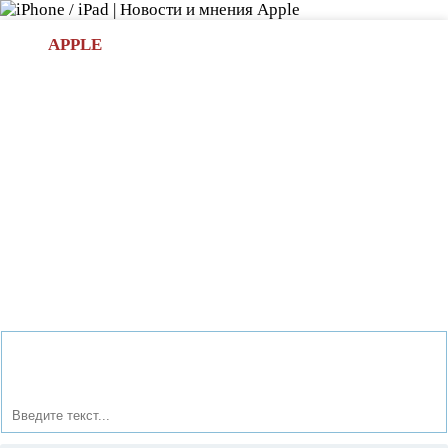
Л
APPLE
БИ.COM
»НОВОСТИ APPLE
АКСЕССУАРЫ
»ОБЗОРЫ
ПРИЛОЖЕНИЯ
»ИГРЫ
»
Новости в мире Apple про iPad | iPhone
»
Новости Apple
» Как правильно пользоваться пылесосом: топ лучших
моделей