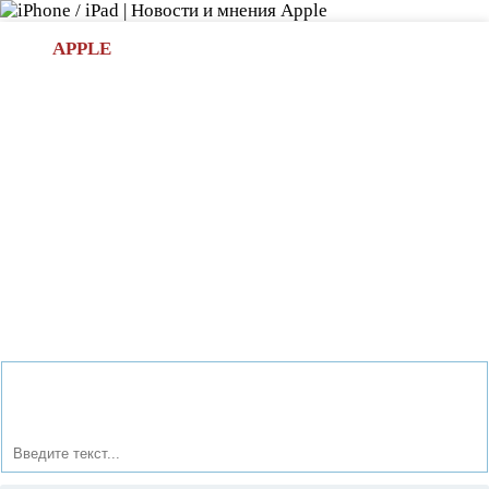
Л
APPLE
БИ.COM
»НОВОСТИ APPLE
АКСЕССУАРЫ
»ОБЗОРЫ
ПРИЛОЖЕНИЯ
»ИГРЫ
»
Новости в мире Apple про iPad | iPhone
»
Новости Apple
» Годинники Garmin MARQ 2 Carbon: Синтез розкоші та
функціональності