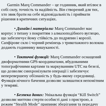
Garmin Marq Commander – це годинник, який втілює в
собі силу, точність та надійність. Він створений для тих,
хто звик брати на себе відповідальність і приймати
рішення в критичних ситуаціях.
•
Дизайн і матеріали:
Marq Commander має
корпус з титану з покриттям з алмазоподібного вуглецю,
що забезпечує йому стійкість до подряпин і корозії.
Сапфірове скло і чорний ремінець з трикотажного волокна
додають годиннику вишуканості.
•
Тактичні функції:
Marq Commander оснащений
двоформатними GPS-координатами, вбудованими
топографічними картами та маркуванням UTC на безелі,
що дозволяє синхронізувати операції і забезпечує
неперевершену обізнаність у будь-якому середовищі.
Функція нічного бачення дозволяє залишатися непомітним
у темряві.
•
Безпека даних:
Унікальна функція “Kill Switch”
дозволяє миттєво стерти особисті дані з пристрою, а
режим “Stealth Mode” припиняє зберігання та передачу