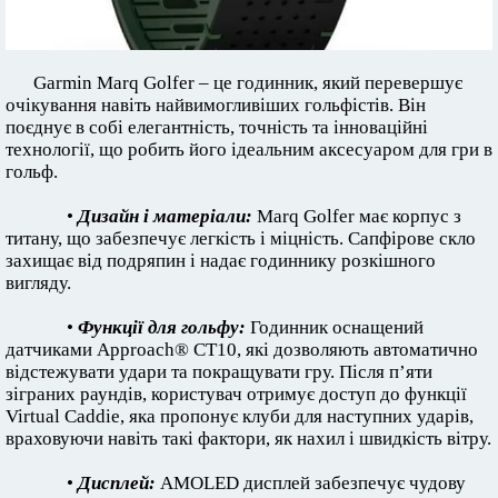
Garmin Marq Golfer – це годинник, який перевершує
очікування навіть найвимогливіших гольфістів. Він
поєднує в собі елегантність, точність та інноваційні
технології, що робить його ідеальним аксесуаром для гри в
гольф.
•
Дизайн і матеріали:
Marq Golfer має корпус з
титану, що забезпечує легкість і міцність. Сапфірове скло
захищає від подряпин і надає годиннику розкішного
вигляду.
•
Функції для гольфу:
Годинник оснащений
датчиками Approach® CT10, які дозволяють автоматично
відстежувати удари та покращувати гру. Після п’яти
зіграних раундів, користувач отримує доступ до функції
Virtual Caddie, яка пропонує клуби для наступних ударів,
враховуючи навіть такі фактори, як нахил і швидкість вітру.
•
Дисплей:
AMOLED дисплей забезпечує чудову