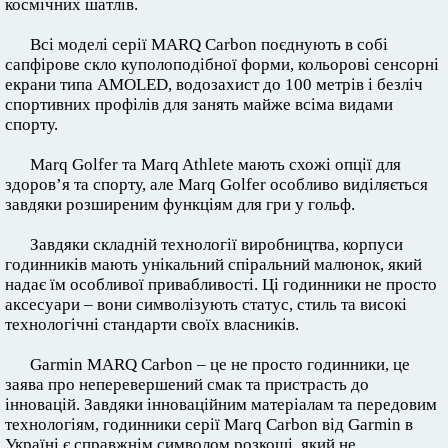
космічних шатлів.
Всі моделі серії MARQ Carbon поєднують в собі
сапфірове скло куполоподібної форми, кольорові сенсорні
екрани типа AMOLED, водозахист до 100 метрів і безліч
спортивних профілів для занять майже всіма видами
спорту.
Marq Golfer та Marq Athlete мають схожі опції для
здоров’я та спорту, але Marq Golfer особливо виділяється
завдяки розширеним функціям для гри у гольф.
Завдяки складній технології виробництва, корпуси
годинників мають унікальний спіральний малюнок, який
надає їм особливої привабливості. Ці годинники не просто
аксесуари – вони символізують статус, стиль та високі
технологічні стандарти своїх власників.
Garmin MARQ Carbon – це не просто годинники, це
заява про неперевершений смак та пристрасть до
інновацій. Завдяки інноваційним матеріалам та передовим
технологіям, годинники серії Marq Carbon від Garmin в
Україні є справжнім символом розкоші, який не