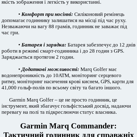
якість зображення і легкість у використанні.
•
Комфорт при носінні:
Силіконовий ремінець
допомагає годиннику залишатися на місці під час руху.
Незважаючи на вагу 88 грамів, годинник не заважає під
час гри.
•
Батарея і зарядка:
Батарея забезпечує до 12 днів
роботи в режимі смарт-годинника і до 28 годин з GPS.
Заряджається протягом 2 годин.
•
Додаткові можливості:
Marq Golfer має
водонепроникність до 10ATM, моніторинг серцевого
ритму, моніторинг насичення крові киснем, GPS, карти для
41,000 гольф-полів по всьому світу та багато іншого.
Garmin Marq Golfer – це не просто годинник, це
інструмент, який збагачує гольфістський досвід, надаючи
перевагу на полі та підкреслюючи статус власника.
Garmin Marq Commander:
Тактичний годинник для справжніх