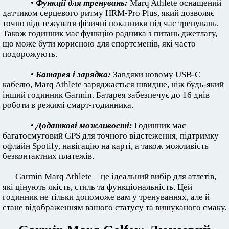
•
Функції для тренувань:
Marq Athlete оснащений
датчиком серцевого ритму HRM-Pro Plus, який дозволяє
точно відстежувати фізичні показники під час тренувань.
Також годинник має функцію радника з питань джетлагу,
що може бути корисною для спортсменів, які часто
подорожують.
•
Батарея і зарядка:
Завдяки новому USB-C
кабелю, Marq Athlete заряджається швидше, ніж будь-який
інший годинник Garmin. Батарея забезпечує до 16 днів
роботи в режимі смарт-годинника.
•
Додаткові можливості:
Годинник має
багатосмуговий GPS для точного відстеження, підтримку
офлайн Spotify, навігацію на карті, а також можливість
безконтактних платежів.
Garmin Marq Athlete – це ідеальний вибір для атлетів,
які цінують якість, стиль та функціональність. Цей
годинник не тільки допоможе вам у тренуваннях, але й
стане відображенням вашого статусу та вишуканого смаку.