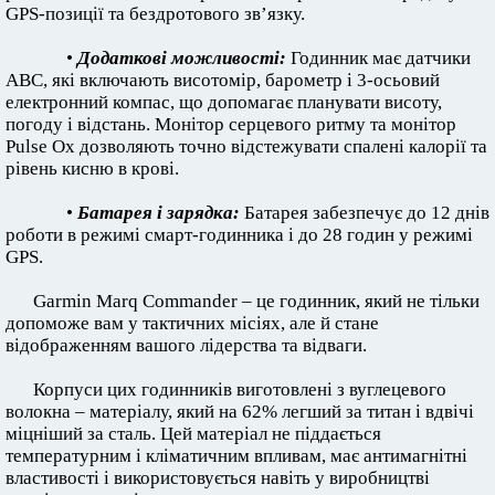
GPS-позиції та бездротового зв’язку.
•
Додаткові можливості:
Годинник має датчики
ABC, які включають висотомір, барометр і 3-осьовий
електронний компас, що допомагає планувати висоту,
погоду і відстань. Монітор серцевого ритму та монітор
Pulse Ox дозволяють точно відстежувати спалені калорії та
рівень кисню в крові.
•
Батарея і зарядка:
Батарея забезпечує до 12 днів
роботи в режимі смарт-годинника і до 28 годин у режимі
GPS.
Garmin Marq Commander – це годинник, який не тільки
допоможе вам у тактичних місіях, але й стане
відображенням вашого лідерства та відваги.
Корпуси цих годинників виготовлені з вуглецевого
волокна – матеріалу, який на 62% легший за титан і вдвічі
міцніший за сталь. Цей матеріал не піддається
температурним і кліматичним впливам, має антимагнітні
властивості і використовується навіть у виробництві