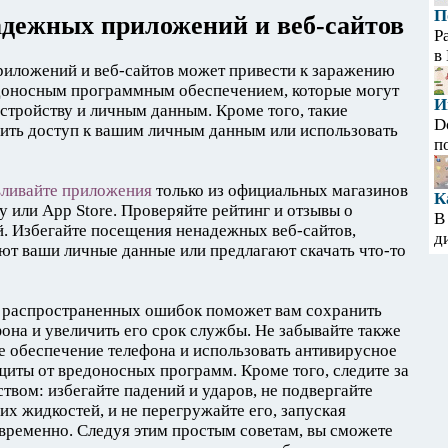
П
адежных приложений и веб-сайтов
Р
в
иложений и веб-сайтов может привести к заражению
доносным программным обеспечением, которые могут
И
стройству и личным данным. Кроме того, такие
D
сить доступ к вашим личным данным или использовать
п
вливайте приложения
только из официальных магазинов
К
y или App Store. Проверяйте рейтинг и отзывы о
В
. Избегайте посещения ненадежных веб-сайтов,
д
ют ваши личные данные или предлагают скачать что-то
х распространенных ошибок поможет вам сохранить
она и увеличить его срок службы. Не забывайте также
е обеспечение телефона и использовать антивирусное
иты от вредоносных программ. Кроме того, следите за
ством: избегайте падений и ударов, не подвергайте
их жидкостей, и не перегружайте его, запуская
ременно. Следуя этим простым советам, вы сможете