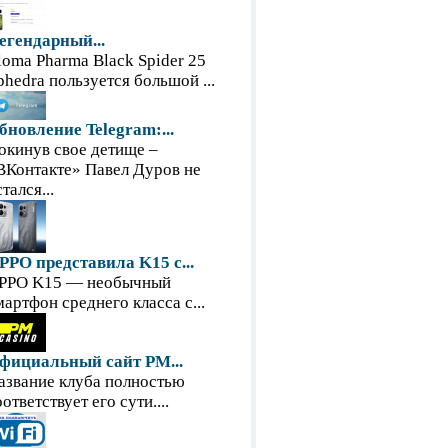
егендарный...
loma Pharma Black Spider 25
phedra пользуется большой ...
бновление Telegram:...
окинув свое детище –
ВКонтакте» Павел Дуров не
тался...
PPO представила K15 с...
PPO K15 — необычный
мартфон среднего класса с...
фициальный сайт PM...
азвание клуба полностью
оответствует его сути....