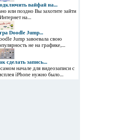
одключить вайфай на...
ано или поздно Вы захотите зайти
 Интернет на...
гра Doodle Jump...
oodle Jump завоевала свою
опулярность не на графике,...
ак сделать запись...
 самом начале для видеозаписи с
исплея iPhone нужно было...