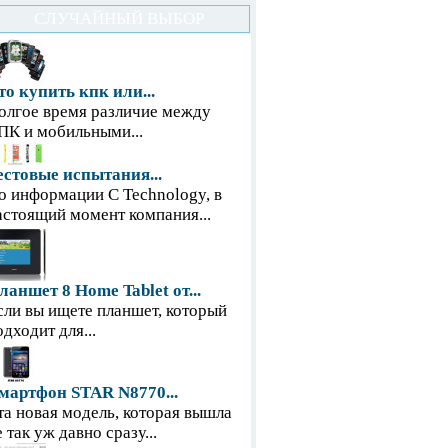
СЛУЧАЙНЫЙ ВЫБОР
то купить кпк или...
олгое время различие между
ПК и мобильными...
естовые испытания...
о информации С Technology, в
астоящий момент компания...
ланшет 8 Home Tablet от...
сли вы ищете планшет, который
одходит для...
мартфон STAR N8770...
та новая модель, которая вышла
е так уж давно сразу...