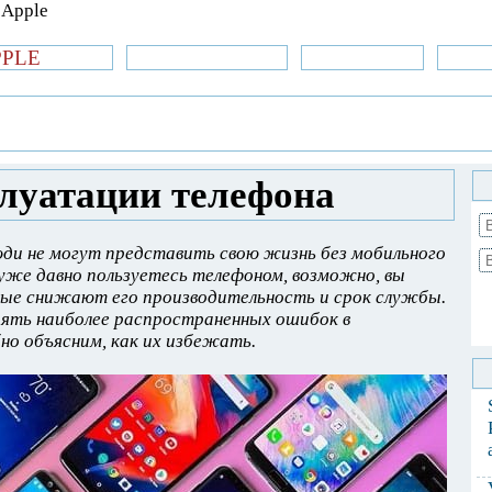
PPLE
би.com
»Новости Apple
Аксессуары
»Об
| iPhone
»
Новости Apple
» Ошибки в
луатации телефона
юди не могут представить свою жизнь без мобильного
 уже давно пользуетесь телефоном, возможно, вы
рые снижают его производительность и срок службы.
ять наиболее распространенных ошибок в
но объясним, как их избежать.