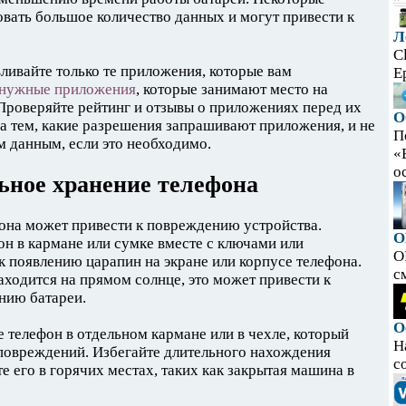
вать большое количество данных и могут привести к
Л
C
ливайте только те приложения, которые вам
E
енужные приложения
, которые занимают место на
Проверяйте рейтинг и отзывы о приложениях перед их
О
за тем, какие разрешения запрашивают приложения, и не
П
м данным, если это необходимо.
«
ос
ьное хранение телефона
она может привести к повреждению устройства.
O
он в кармане или сумке вместе с ключами или
O
к появлению царапин на экране или корпусе телефона.
с
аходится на прямом солнце, это может привести к
нию батареи.
О
 телефон в отдельном кармане или в чехле, который
Н
 повреждений. Избегайте длительного нахождения
с
те его в горячих местах, таких как закрытая машина в