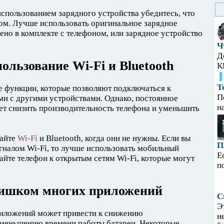
спользованием зарядного устройства убедитесь, что
ом. Лучше использовать оригинальное зарядное
ено в комплекте с телефоном, или зарядное устройство
Ч
Д
ользование Wi-Fi и Bluetooth
К
Т
ые функции, которые позволяют подключаться к
П
и с другими устройствами. Однако, постоянное
н
ет снизить производительность телефона и уменьшить
чайте
Wi-Fi
и Bluetooth, когда они не нужны. Если вы
П
игналом Wi-Fi, то лучше использовать мобильный
Е
айте телефон к открытым сетям Wi-Fi, которые могут
п
лишком многих приложений
С
Э
риложений может привести к снижению
н
уменьшению времени работы батареи. Некоторые