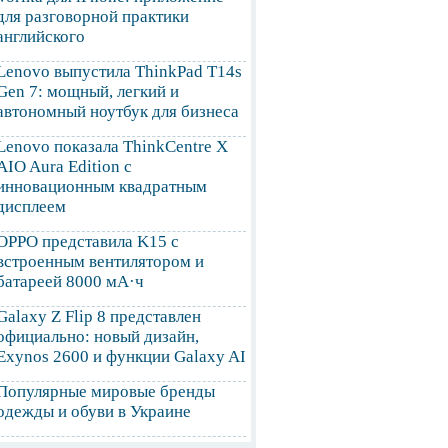
для разговорной практики
английского
Lenovo выпустила ThinkPad T14s
Gen 7: мощный, легкий и
автономный ноутбук для бизнеса
Lenovo показала ThinkCentre X
AIO Aura Edition с
инновационным квадратным
дисплеем
OPPO представила K15 с
встроенным вентилятором и
батареей 8000 мА·ч
Galaxy Z Flip 8 представлен
официально: новый дизайн,
Exynos 2600 и функции Galaxy AI
Популярные мировые бренды
одежды и обуви в Украине