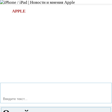
Л
APPLE
БИ.COM
»НОВОСТИ APPLE
АКСЕССУАРЫ
»ОБЗОРЫ
ПРИЛОЖЕНИЯ
»ИГРЫ
»
Новости в мире Apple про iPad | iPhone
»
Новости Apple
» Онлайн игра – главная победа еще впереди