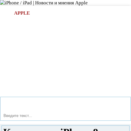
Л
APPLE
БИ.COM
»НОВОСТИ APPLE
АКСЕССУАРЫ
»ОБЗОРЫ
ПРИЛОЖЕНИЯ
»ИГРЫ
»
Новости в мире Apple про iPad | iPhone
»
Новости Apple
» Как купить iPhone 8 и сэкономить больше 20 000?