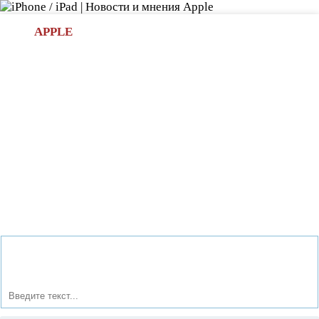
Л
APPLE
БИ.COM
»НОВОСТИ APPLE
АКСЕССУАРЫ
»ОБЗОРЫ
ПРИЛОЖЕНИЯ
»ИГРЫ
»
Новости в мире Apple про iPad | iPhone
»
Новости Apple
» Doogee решил максимально снизить стоимость своего
творения