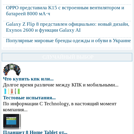
OPPO представила K15 с встроенным вентилятором и
батареей 8000 мА·ч
Galaxy Z Flip 8 представлен официально: новый дизайн,
Exynos 2600 и функции Galaxy AI
Популярные мировые бренды одежды и обуви в Украине
СЛУЧАЙНЫЙ ВЫБОР
Что купить кпк или...
Долгое время различие между КПК и мобильными...
Тестовые испытания...
По информации С Technology, в настоящий момент
компания...
Планшет 8 Home Tablet от...