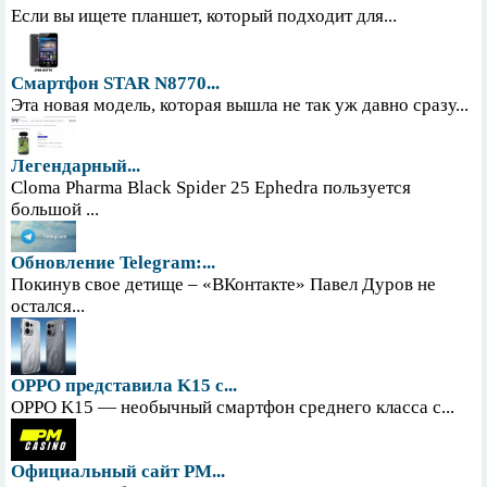
Если вы ищете планшет, который подходит для...
Смартфон STAR N8770...
Эта новая модель, которая вышла не так уж давно сразу...
Легендарный...
Cloma Pharma Black Spider 25 Ephedra пользуется
большой ...
Обновление Telegram:...
Покинув свое детище – «ВКонтакте» Павел Дуров не
остался...
OPPO представила K15 с...
OPPO K15 — необычный смартфон среднего класса с...
Официальный сайт PM...