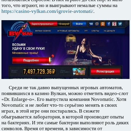
того, что играют, но и выигрывают немалые суммы на
https://casino-vylkan.com/igrovie-avtomati/
.
Среди не так давно выпущенных игровых автоматов,
появившихся в казино Вулкан, можно отметить видео-слот
«Dr. Enlarge-o». Его выпустила компания Novomatic. Хотя
Novomatic и не любят что-то серьёзно менять в своих
играх, в этой игре они постарались. В сюжете
обыгрывается лаборатория, в которой производят опыты
на бактериях. И эти самые бактерии выполняют роль диких
символов. Время от времени, в зависимости от