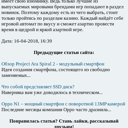
имеет свою изюминку. Ведь только лучшие из
выпускаемых мировыми брендами игр попадают в раздел
новинок. Поэтому каждому есть из чего выбрать, стоит
только пройтись по разделам казино. Каждый найдёт себе
игровой автомат по вкусу и сможет азартно провести
время в щедрой и яркой азартной игре.
Дата: 16-04-2018, 16:39
Предыдущие статьи сайта:
Обзор Project Ara Spiral 2 - модульный смартфон
Идея создания смартфона, состоящего из свободно
заменяемых...
Что собой представляет SSD диск?
Наверняка вам уже доводилось в техническом...
Oppo N1 – мощный смартфон с поворотной 13MP камерой
Последние месяцы компания Oppo часто дразнила...
Понравилась статья? Ставь лайки, рассказывай
друзьям!