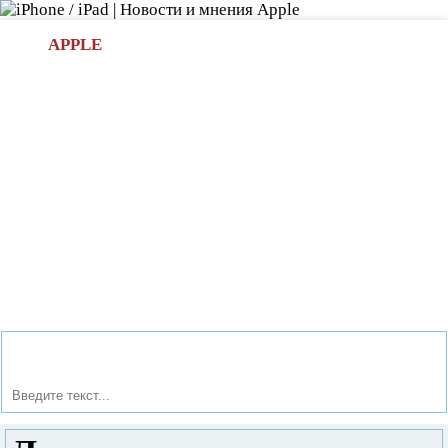
Л
APPLE
БИ.COM
»НОВОСТИ APPLE
АКСЕССУАРЫ
»ОБЗОРЫ
ПРИЛОЖЕНИЯ
»ИГРЫ
»
Новости в мире Apple про iPad | iPhone
»
Новости Apple
» Лучшее из выпущенных игр на iPhone