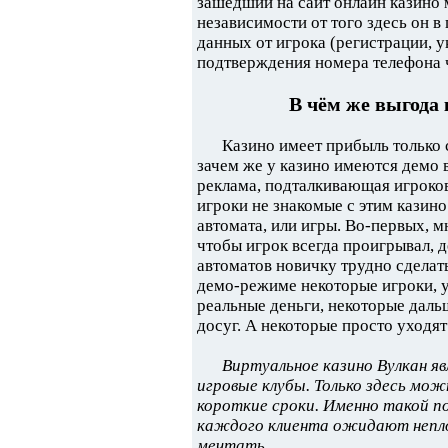
зашедший на сайт онлайн казино м
независимости от того здесь он 
данных от игрока (регистрации, у
подтверждения номера телефона 
В чём же выгода
Казино имеет прибыль только 
зачем же у казино имеются демо 
реклама, подталкивающая игроков
игроки не знакомые с этим казино
автомата, или игры. Во-первых, м
чтобы игрок всегда проигрывал, д
автоматов новичку трудно сделать
демо-режиме некоторые игроки, у
реальные деньги, некоторые даль
досуг. А некоторые просто уходят 
Виртуальное казино Вулкан я
игровые клубы. Только здесь мо
короткие сроки. Именно такой п
каждого клиента ожидают непл
мечтать.