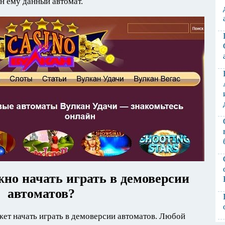
ен ему данный автомат.
жно начать играть в демоверсии
автоматов?
ет начать играть в демоверсии автоматов. Любой