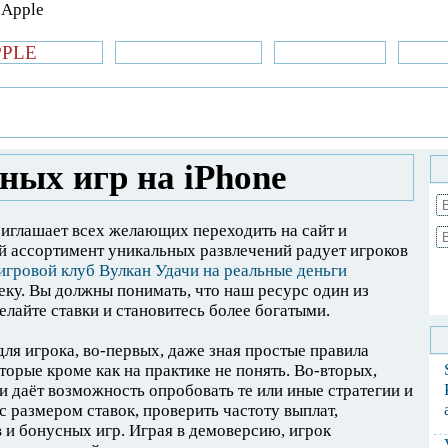
PPLE
би.com
»Новости Apple
Аксессуары
»Об
| iPhone
»
Новости Apple
» Обилия
ных игр на iPhone
иглашает всех желающих переходить на сайт и
й ассортимент уникальных развлечений радует игроков
игровой клуб Вулкан Удачи на реальные деньги
еку. Вы должны понимать, что наш ресурс один из
лайте ставки и становитесь более богатыми.
ля игрока, во-первых, даже зная простые правила
торые кроме как на практике не понять. Во-вторых,
и даёт возможность опробовать те или иные стратегии и
 с размером ставок, проверить частоту выплат,
и бонусных игр. Играя в демоверсию, игрок