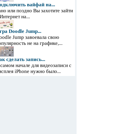
одключить вайфай на...
ано или поздно Вы захотите зайти
 Интернет на...
гра Doodle Jump...
oodle Jump завоевала свою
опулярность не на графике,...
ак сделать запись...
 самом начале для видеозаписи с
исплея iPhone нужно было...