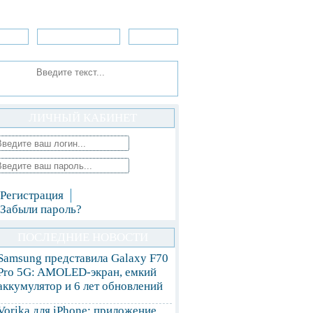
зоры
Приложения
»Игры
ЛИЧНЫЙ КАБИНЕТ
Регистрация
Забыли пароль?
ПОСЛЕДНИЕ НОВОСТИ
Samsung представила Galaxy F70
Pro 5G: AMOLED-экран, емкий
аккумулятор и 6 лет обновлений
Vorika для iPhone: приложение