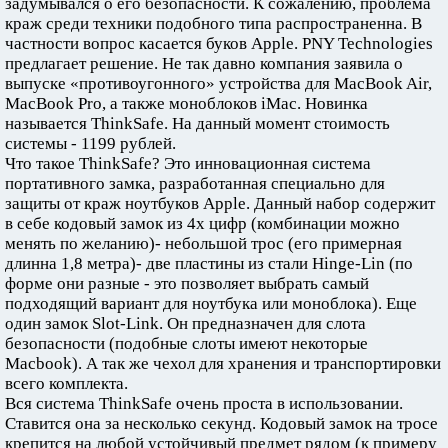
задумывался о его безопасности. К сожалению, проблема
краж среди техники подобного типа распространенна. В
частности вопрос касается буков Apple. PNY Technologies
предлагает решение. Не так давно компания заявила о
выпуске «противоугонного» устройства для MacBook Air,
MacBook Pro, а также моноблоков iMac. Новинка
называется ThinkSafe. На данный момент стоимость
системы - 1199 рублей.
Что такое ThinkSafe? Это инновационная система
портативного замка, разработанная специально для
защиты от краж ноутбуков Apple. Данный набор содержит
в себе кодовый замок из 4х цифр (комбинации можно
менять по желанию)- небольшой трос (его примерная
длинна 1,8 метра)- две пластины из стали Hinge-Lin (по
форме они разные - это позволяет выбрать самый
подходящий вариант для ноутбука или моноблока). Еще
один замок Slot-Link. Он предназначен для слота
безопасности (подобные слоты имеют некоторые
Macbook). А так же чехол для хранения и транспортировки
всего комплекта.
Вся система ThinkSafe очень проста в использовании.
Ставится она за несколько секунд. Кодовый замок на тросе
крепится на любой устойчивый предмет рядом (к примеру