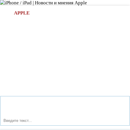
Л
APPLE
БИ.COM
»НОВОСТИ APPLE
АКСЕССУАРЫ
»ОБЗОРЫ
ПРИЛОЖЕНИЯ
»ИГРЫ
»
Новости в мире Apple про iPad | iPhone
»
Аксессуары
»
Серия новых замков для MacBook и iMac от PNY
Technologies