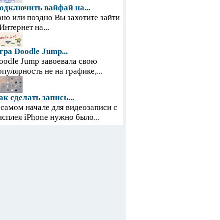
одключить вайфай на...
ано или поздно Вы захотите зайти
 Интернет на...
гра Doodle Jump...
oodle Jump завоевала свою
опулярность не на графике,...
ак сделать запись...
 самом начале для видеозаписи с
исплея iPhone нужно было...