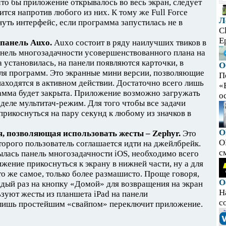
что бы приложение открывалось во весь экран, следует
тся напротив любого из них. К тому же Full Force
Л
нуть интерфейс, если программа запустилась не в
C
E
панель Auxo.
Auxo состоит в ряду наилучших твиков в
панель многозадачности усовершенствованного плана на
а установилась, на панели появляются карточки, в
О
для программ. Это экранные мини версии, позволяющие
П
находятся в активном действии. Достаточно всего лишь
«
грамма будет закрыта. Приложение возможно загружать
ос
азделе мультитач-режим. Для того чтобы все задачи
прикоснуться на пару секунд к любому из значков в
O
, позволяющая использовать жесты – Zephyr.
Это
O
оторого пользователь соглашается идти на джейлбрейк.
с
рылась панель многозадачности iOS, необходимо всего
жение прикоснуться к экрану в нижней части, ну а для
о же самое, только более размашисто. Проще говоря,
О
дый раз на кнопку «Домой» для возвращения на экран
Н
ьзуют жесты из планшета iPad на панели
с
о лишь простейшим «свайпом» переключит приложение.