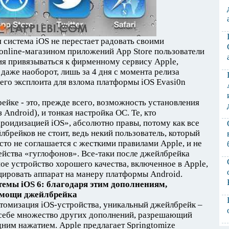
 система iOS не перестает радовать своими
online-магазином приложений App Store пользователи
ия привязываться к фирменному сервису Apple,
даже наоборот, лишь за 4 дня с момента релиза
его эксплоита для взлома платформы iOS Evasi0n
ейке - это, прежде всего, возможность установления
з Android), и тонкая настройка ОС. Те, кто
роидизацией iOS», абсолютно правы, потому как все
йлбрейков не стоит, ведь некий пользователь, который
осто не соглашается с жесткими правилами Apple, и не
ейства «гуглофонов». Все-таки после джейлбрейка
е устройство хорошего качества, включенное в Apple,
ировать аппарат на манеру платформы Android.
темы iOS 6: благодаря этим дополнениям,
омощи джейлбрейка
стомизация iOS-устройства, уникальный джейлбрейк –
 себе множество других дополнений, разрешающий
дним нажатием. Apple предлагает Springtomize