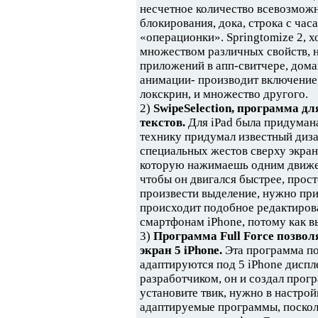
несчетное количество всевозможн
блокирования, дока, строка с ча
«операционки». Springtomize 2, х
множеством различных свойств, 
приложений в апп-свитчере, дома
анимации- производит включение,
локскрин, и множество другого.
2)
SwipeSelection, программа д
текстов.
Для iPad была придумана
технику придумал известный диза
специальных жестов сверху экран
которую нажимаешь одним движени
чтобы он двигался быстрее, прос
произвести выделение, нужно при 
происходит подобное редактирован
смартфонам iPhone, потому как в
3)
Программа Full Force позво
экран 5 iPhone.
Эта программа по
адаптируются под 5 iPhone диспл
разработчиком, он и создал прогр
установите твик, нужно в настрой
адаптируемые программы, поскол