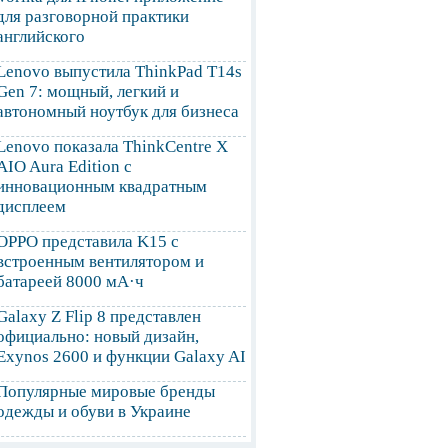
для разговорной практики
английского
Lenovo выпустила ThinkPad T14s
Gen 7: мощный, легкий и
автономный ноутбук для бизнеса
Lenovo показала ThinkCentre X
AIO Aura Edition с
инновационным квадратным
дисплеем
OPPO представила K15 с
встроенным вентилятором и
батареей 8000 мА·ч
Galaxy Z Flip 8 представлен
официально: новый дизайн,
Exynos 2600 и функции Galaxy AI
Популярные мировые бренды
одежды и обуви в Украине