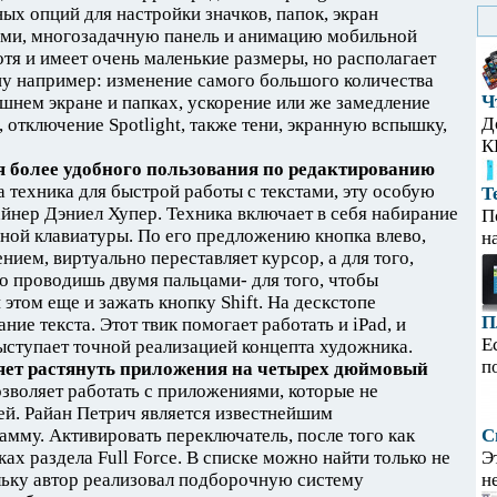
ых опций для настройки значков, папок, экран
сами, многозадачную панель и анимацию мобильной
отя и имеет очень маленькие размеры, но располагает
ну например: изменение самого большого количества
Ч
шнем экране и папках, ускорение или же замедление
Д
 отключение Spotlight, также тени, экранную вспышку,
К
ля более удобного пользования по редактированию
 техника для быстрой работы с текстами, эту особую
Т
йнер Дэниел Хупер. Техника включает в себя набирание
П
ной клавиатуры. По его предложению кнопка влево,
н
ем, виртуально переставляет курсор, а для того,
то проводишь двумя пальцами- для того, чтобы
этом еще и зажать кнопку Shift. На дескстопе
П
ие текста. Этот твик помогает работать и iPad, и
Е
ыступает точной реализацией концепта художника.
п
ляет растянуть приложения на четырех дюймовый
зволяет работать с приложениями, которые не
ей. Райан Петрич является известнейшим
амму. Активировать переключатель, после того как
С
ках раздела Full Force. В списке можно найти только не
Э
ьку автор реализовал подборочную систему
н