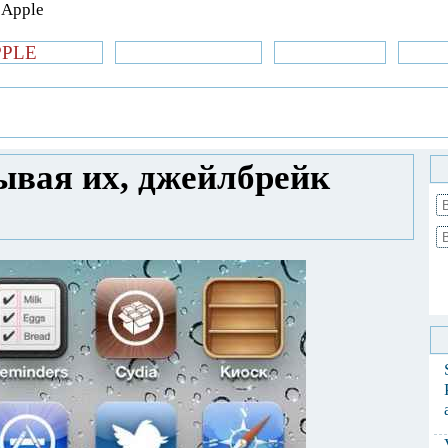
PPLE
би.com
»Новости Apple
Аксессуары
»Об
| iPhone
»
Приложения
» 5 твиков: учитывая
ывая их, джейлбрейк