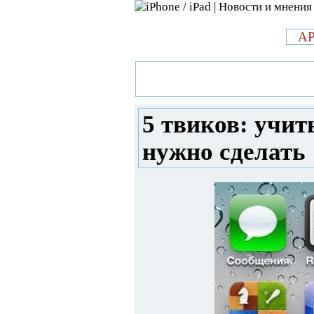
л
A
»
Новости в мире Apple про iPad 
их, джейлбрейк нужно сделать
5 твиков: учит
нужно сделать