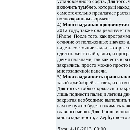
установленного софта. Для того, 
включить тумблер, который находи
самостоятельно предлагает растя
полноэкранном формате.
4)
Многозадачная продвинутая 
2012 году, также она реализует 
iPhone. После того, как программ
отличие от положенных значков 
видеть состояние задач, которые 
сделать жест свайп, вниз, и про
двумя пальцами, так как есть в р
закрылись, просто можно просто 
многозадачной панели.
5)
Многозадачность правильная
такой джейлбрейк – твик, из-за к
Для того, чтобы открылась и зак
лишь поднести палец и легким дви
закрытия необходимо выполнить т
вам не нужно будет нажимать каж
главного меню. Для iPhone испол
многозадачности, а Zephyr всег
Дата: 4-10-2013, 00:00