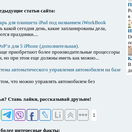
П
Р
едыдущие статьи сайта:
в
арь для планшета iPad под названием iWorkBook
ь какой сегодня день, какие запланированы дела,
И
ются праздники....
D
п
oP’n для 5 iPhone (дополнительная).
аще приобретают более производительные процессоры
, но при этом еще должны иметь как можно...
К
В
тема автоматического управления автомобилем на базе
д
 том, что можно управлять автомобилем без
я? Ставь лайки, рассказывай друзьям!
1
более интересные факты: