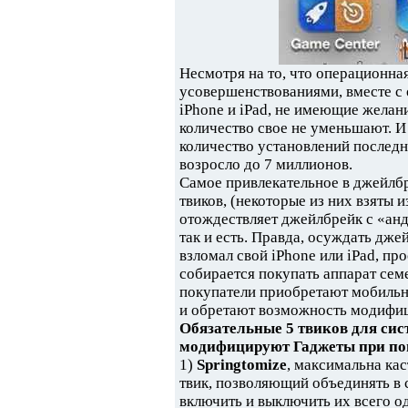
Несмотря на то, что операционная
усовершенствованиями, вместе с 
iPhone и iPad, не имеющие желан
количество свое не уменьшают. И 
количество установлений последн
возросло до 7 миллионов.
Самое привлекательное в джейлбр
твиков, (некоторые из них взяты и
отождествляет джейлбрейк с «анд
так и есть. Правда, осуждать дже
взломал свой iPhone или iPad, пр
собирается покупать аппарат сем
покупатели приобретают мобильно
и обретают возможность модифиц
Обязательные 5 твиков для сис
модифицируют Гаджеты при п
1)
Springtomize
, максимальна ка
твик, позволяющий объединять в
включить и выключить их всего о