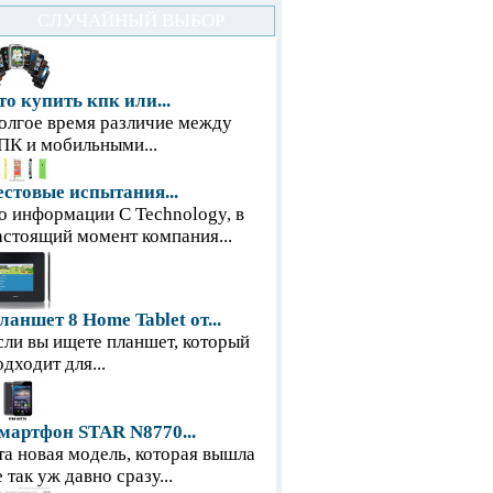
СЛУЧАЙНЫЙ ВЫБОР
то купить кпк или...
олгое время различие между
ПК и мобильными...
естовые испытания...
о информации С Technology, в
астоящий момент компания...
ланшет 8 Home Tablet от...
сли вы ищете планшет, который
одходит для...
мартфон STAR N8770...
та новая модель, которая вышла
е так уж давно сразу...