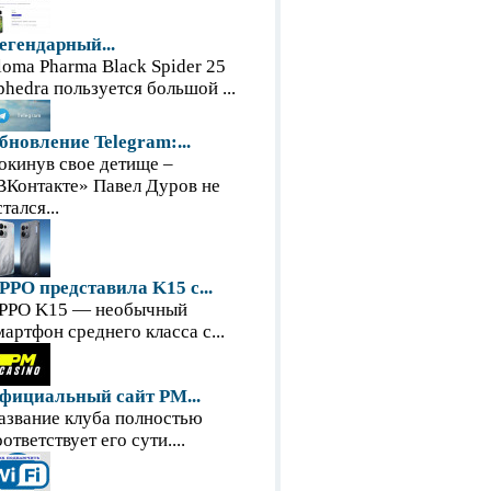
егендарный...
loma Pharma Black Spider 25
phedra пользуется большой ...
бновление Telegram:...
окинув свое детище –
ВКонтакте» Павел Дуров не
тался...
PPO представила K15 с...
PPO K15 — необычный
мартфон среднего класса с...
фициальный сайт PM...
азвание клуба полностью
оответствует его сути....