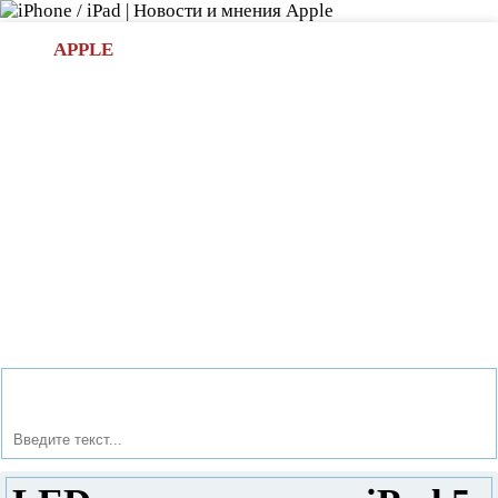
Л
APPLE
БИ.COM
»НОВОСТИ APPLE
АКСЕССУАРЫ
»ОБЗОРЫ
ПРИЛОЖЕНИЯ
»ИГРЫ
»
Новости в мире Apple про iPad | iPhone
»
Обзоры
» LED-
подсветка для iPad 5