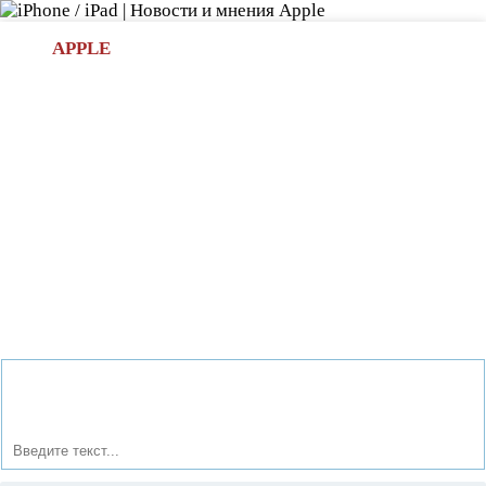
Л
APPLE
БИ.COM
»НОВОСТИ APPLE
АКСЕССУАРЫ
»ОБЗОРЫ
ПРИЛОЖЕНИЯ
»ИГРЫ
»
Новости в мире Apple про iPad | iPhone
»
Новости Apple
» Потоки доходов для ресторанов: Как максимизировать
прибыль