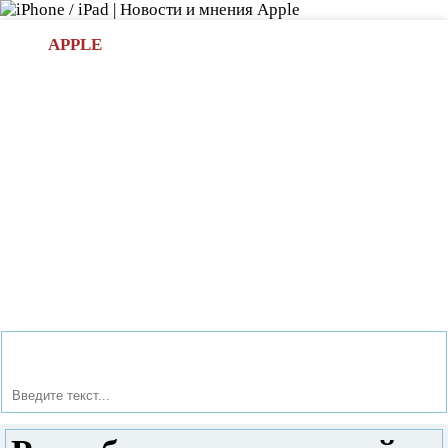
Л
APPLE
БИ.COM
»НОВОСТИ APPLE
АКСЕССУАРЫ
»ОБЗОРЫ
ПРИЛОЖЕНИЯ
»ИГРЫ
»
Новости в мире Apple про iPad | iPhone
»
Новости Apple
» Разработка приложений iOS по доступной стоимости