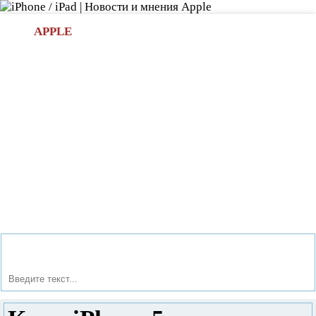
Л
APPLE
БИ.COM
»НОВОСТИ APPLE
АКСЕССУАРЫ
»ОБЗОРЫ
ПРИЛОЖЕНИЯ
»ИГРЫ
»
Новости в мире Apple про iPad | iPhone
»
Новости Apple
» Клон iPhone 5 - от китайских производителей.