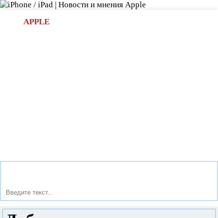
Л
APPLE
БИ.COM
»НОВОСТИ APPLE
АКСЕССУАРЫ
»ОБЗОРЫ
ПРИЛОЖЕНИЯ
»ИГРЫ
»
Новости в мире Apple про iPad | iPhone
»
Приложения
»
Добавляем компас в строку статуса iPhone