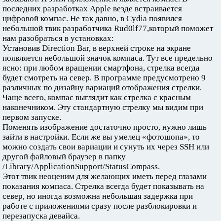
последних разработках Apple везде встраивается
цифровой компас. Не так давно, в Cydia появился
небольшой твик разработчика Rud0lf77,который поможет
нам разобраться в установках:
Установив Direction Bar, в верхней строке на экране
появляется небольшой значок компаса. Тут все предельно
ясно: при любом вращении смартфона, стрелка всегда
будет смотреть на север. В программе предусмотрено 9
различных по дизайну вариаций отображения стрелки.
Чаще всего, компас выглядит как стрелка с красным
наконечником. Эту стандартную стрелку мы видим при
первом запуске.
Поменять изображение достаточно просто, нужно лишь
зайти в настройки. Если же вы умелец «фотошопа», то
можно создать свои вариации и сунуть их через SSH или
другой файловый браузер в папку
/Library/ApplicationSupport/StatusCompass.
Этот твик неоценим для желающих иметь перед глазами
показания компаса. Стрелка всегда будет показывать на
север, но иногда возможна небольшая задержка при
работе с приложениями сразу после разблокировки и
перезапуска девайса.