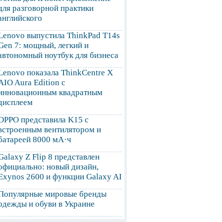
для разговорной практики
английского
Lenovo выпустила ThinkPad T14s
Gen 7: мощный, легкий и
автономный ноутбук для бизнеса
Lenovo показала ThinkCentre X
AIO Aura Edition с
инновационным квадратным
дисплеем
OPPO представила K15 с
встроенным вентилятором и
батареей 8000 мА·ч
Galaxy Z Flip 8 представлен
официально: новый дизайн,
Exynos 2600 и функции Galaxy AI
Популярные мировые бренды
одежды и обуви в Украине