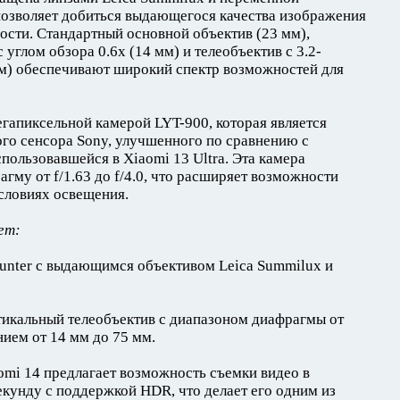
о позволяет добиться выдающегося качества изображения
ости. Стандартный основной объектив (23 мм),
углом обзора 0.6x (14 мм) и телеобъектив с 3.2-
м) обеспечивают широкий спектр возможностей для
егапиксельной камерой LYT-900, которая является
о сенсора Sony, улучшенного по сравнению с
ользовавшейся в Xiaomi 13 Ultra. Эта камера
му от f/1.63 до f/4.0, что расширяет возможности
словиях освещения.
ет:
Hunter с выдающимся объективом Leica Summilux и
тикальный телеобъектив с диапазоном диафрагмы от
нием от 14 мм до 75 мм.
aomi 14 предлагает возможность съемки видео в
екунду с поддержкой HDR, что делает его одним из