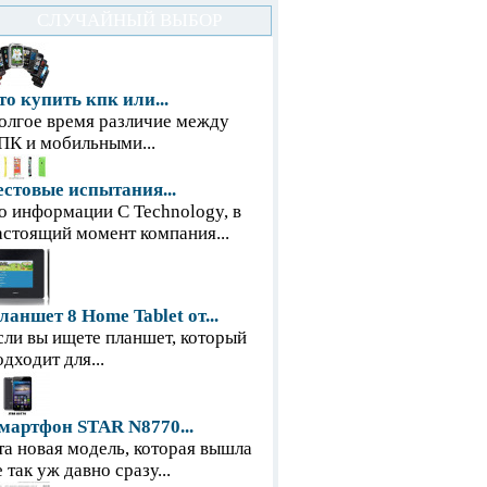
СЛУЧАЙНЫЙ ВЫБОР
то купить кпк или...
олгое время различие между
ПК и мобильными...
естовые испытания...
о информации С Technology, в
астоящий момент компания...
ланшет 8 Home Tablet от...
сли вы ищете планшет, который
одходит для...
мартфон STAR N8770...
та новая модель, которая вышла
е так уж давно сразу...