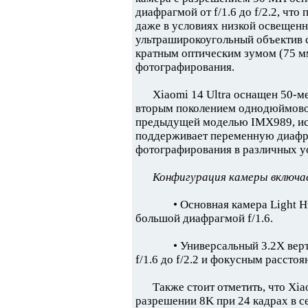
диафрагмой от f/1.6 до f/2.2, чт
даже в условиях низкой освещенн
ультраширокоугольный объектив с 
кратным оптическим зумом (75 м
фотографирования.
Xiaomi 14 Ultra оснащен 50-м
вторым поколением однодюймовог
предыдущей моделью IMX989, исп
поддерживает переменную диафраг
фотографирования в различных у
Конфигурация камеры включа
• Основная камера Light 
большой диафрагмой f/1.6.
• Универсальный 3.2X вер
f/1.6 до f/2.2 и фокусным расстоя
Также стоит отметить, что Xi
разрешении 8K при 24 кадрах в с