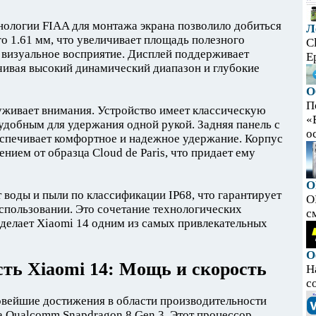
нологии FIAA для монтажа экрана позволило добиться
Л
о 1.61 мм, что увеличивает площадь полезного
C
 визуальное восприятие. Дисплей поддерживает
E
чивая высокий динамический диапазон и глубокие
О
П
уживает внимания. Устройство имеет классическую
«
 удобным для удержания одной рукой. Задняя панель с
ос
спечивает комфортное и надежное удержание. Корпус
нием от образца Cloud de Paris, что придает ему
O
 воды и пыли по классификации IP68, что гарантирует
O
спользовании. Это сочетание технологических
с
 делает Xiaomi 14 одним из самых привлекательных
О
ть Xiaomi 14: Мощь и скорость
Н
с
овейшие достижения в области производительности
 Qualcomm Snapdragon 8 Gen 3. Этот процессор,