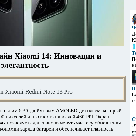
Ч
Д
К
Т
айн Xiaomi 14: Инновации и
П
элегантность
н
П
н Xiaomi Redmi Note 13 Pro
Е
п
ние своим 6.36-дюймовым AMOLED-дисплеем, который
0 пикселей и плотность пикселей 460 PPI. Экран
С
рая позволяет адаптивно изменять частоту обновления
Э
 экономии заряда батареи и обеспечивает плавность
н