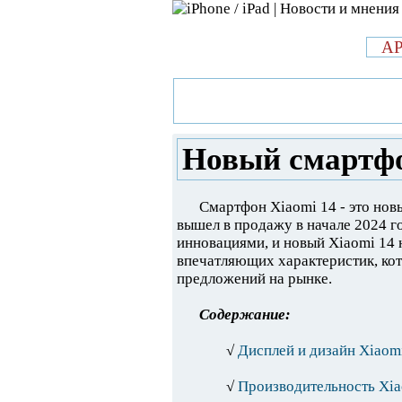
л
A
»
Новости в мире Apple про iPad 
Xiaomi 14
Новый смартфо
Смартфон Xiaomi 14 - это нов
вышел в продажу в начале 2024 г
инновациями, и новый Xiaomi 14 
впечатляющих характеристик, ко
предложений на рынке.
Содержание:
√
Дисплей и дизайн Xiaomi
√
Производительность Xia