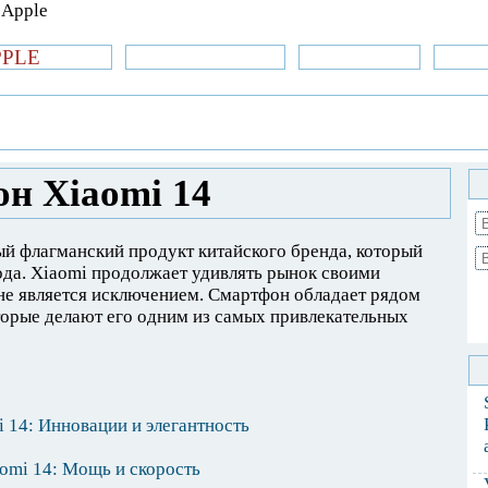
PPLE
би.com
»Новости Apple
Аксессуары
»Об
| iPhone
»
Новости Apple
» Новый смартфон
н Xiaomi 14
ый флагманский продукт китайского бренда, который
ода. Xiaomi продолжает удивлять рынок своими
не является исключением. Смартфон обладает рядом
торые делают его одним из самых привлекательных
 14: Инновации и элегантность
omi 14: Мощь и скорость