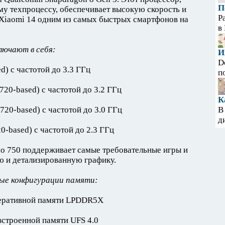
П
у техпроцессу, обеспечивает высокую скорость и
Р
 Xiaomi 14 одним из самых быстрых смартфонов на
в
лючают в себя:
И
D
d) с частотой до 3.3 ГГц
п
A720-based) с частотой до 3.2 ГГц
К
A720-based) с частотой до 3.0 ГГц
В
д
20-based) с частотой до 2.3 ГГц
o 750 поддерживает самые требовательные игры и
ю и детализированную графику.
ные конфигурации памяти:
оперативной памяти LPDDR5X
 встроенной памяти UFS 4.0