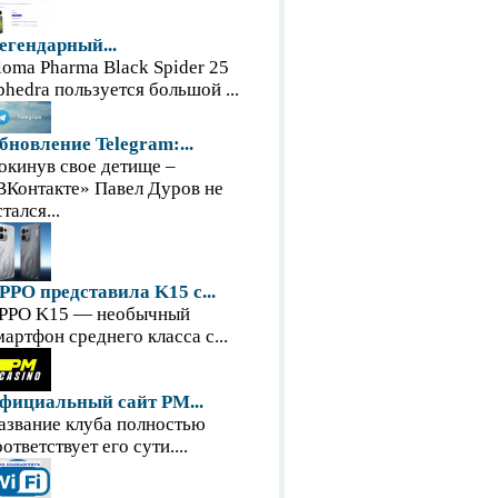
егендарный...
loma Pharma Black Spider 25
phedra пользуется большой ...
бновление Telegram:...
окинув свое детище –
ВКонтакте» Павел Дуров не
тался...
PPO представила K15 с...
PPO K15 — необычный
мартфон среднего класса с...
фициальный сайт PM...
азвание клуба полностью
оответствует его сути....