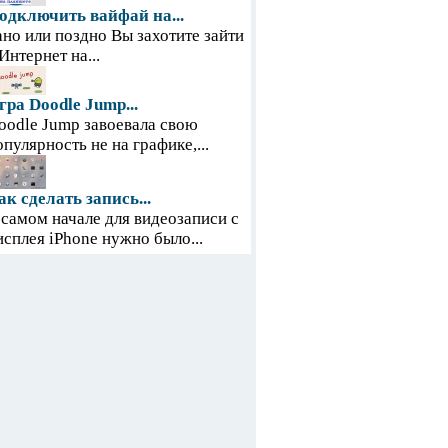
одключить вайфай на...
ано или поздно Вы захотите зайти
 Интернет на...
гра Doodle Jump...
oodle Jump завоевала свою
опулярность не на графике,...
ак сделать запись...
 самом начале для видеозаписи с
исплея iPhone нужно было...