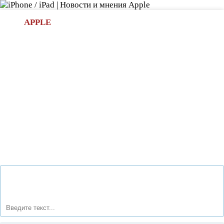
Л
APPLE
БИ.COM
»НОВОСТИ APPLE
АКСЕССУАРЫ
»ОБЗОРЫ
ПРИЛОЖЕНИЯ
»ИГРЫ
»
Новости в мире Apple про iPad | iPhone
»
Новости Apple
» ММО-стратегия Кельтские племена: 750 снадобий для
новичков.