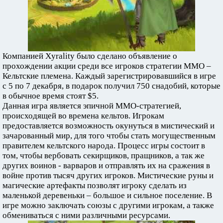
Компанией Xyrality было сделано объявление о
прохождении акции среди все игроков стратегии MMO –
Кельтские племена. Каждый зарегистрировавшийся в игре
с 5 по 7 декабря, в подарок получил 750 снадобий, которые
в обычное время стоят $5.
Данная игра является эпичной MMO-стратегией,
происходящей во времена кельтов. Игрокам
предоставляется возможность окунуться в мистический и
зачарованный мир, для того чтобы стать могущественным
правителем кельтского народа. Процесс игры состоит в
том, чтобы вербовать секирщиков, пращников, а так же
других воинов - варваров и отправлять их на сражения в
войне против тысяч других игроков. Мистические руны и
магические артефакты позволят игроку сделать из
маленькой деревеньки – большое и сильное поселение. В
игре можно заключать союзы с другими игрокам, а также
обмениваться с ними различными ресурсами.