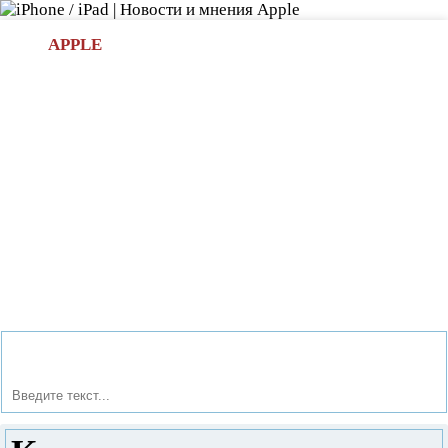
Л
APPLE
БИ.COM
»НОВОСТИ APPLE
АКСЕССУАРЫ
»ОБЗОРЫ
ПРИЛОЖЕНИЯ
»ИГРЫ
»
Новости в мире Apple про iPad | iPhone
»
Приложения
»
Как удалить вирус на компьютере