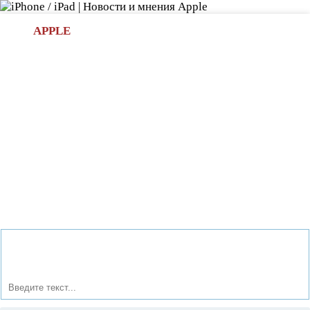
Л
APPLE
БИ.COM
»НОВОСТИ APPLE
АКСЕССУАРЫ
»ОБЗОРЫ
ПРИЛОЖЕНИЯ
»ИГРЫ
»
Новости в мире Apple про iPad | iPhone
»
Новости Apple
» Что такое 3G/4G антенна с гермобоксом для роутеров и
модемов