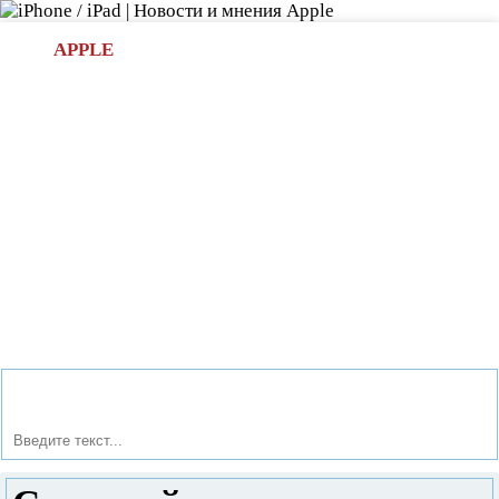
Л
APPLE
БИ.COM
»НОВОСТИ APPLE
АКСЕССУАРЫ
»ОБЗОРЫ
ПРИЛОЖЕНИЯ
»ИГРЫ
»
Новости в мире Apple про iPad | iPhone
»
Аксессуары
»
Съемный видоискатель Daylight Viewfinder