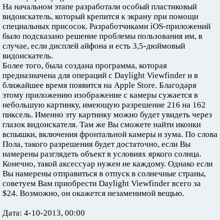
На начальном этапе разработали особый пластиковый
видоискатель, который крепится к экрану при помощи
специальных присосок. Разработчиками iOS-приложений
было подсказано решение проблемы пользования им, в
случае, если дисплей айфона и есть 3,5-дюймовый
видоискатель.
Более того, была создана программа, которая
предназначена для операций с Daylight Viewfinder и в
ближайшее время появится на Apple Store. Благодаря
этому приложению изображение с камеры сужается в
небольшую картинку, имеющую разрешение 216 на 162
пиксель. Именно эту картинку можно будет увидеть через
глазок видоискателя. Там же Вы сможете найти иконки
вспышки, включения фронтальной камеры и зума. По слова
Пола, такого разрешения будет достаточно, если Вы
намерены разглядеть объект в условиях яркого солнца.
Конечно, такой аксессуар нужен не каждому. Однако если
Вы намерены отправиться в отпуск в солнечные страны,
советуем Вам приобрести Daylight Viewfinder всего за
$24. Возможно, он окажется незаменимой вещью.
Дата: 4-10-2013, 00:00